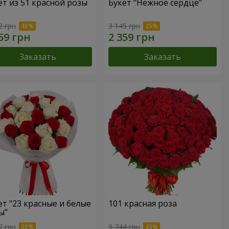
ет из 51 красной розы
Букет "Нежное сердце"
2 грн
3 145 грн
Заказать
Заказать
ет "23 красные и белые
101 красная роза
ы"
7 грн
9 744 грн