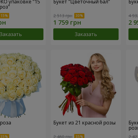
ЭКО упаковке "15
Букет "Цветочный бал"
Бук
роз"
2 513 грн
4 93
Заказать
Заказать
 роза
Букет из 21 красной розы
Бук
роз
2 460 грн
2 42