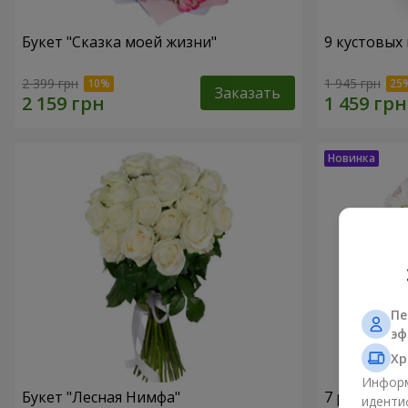
Букет "Сказка моей жизни"
9 кустовых
2 399 грн
1 945 грн
Заказать
Пе
эф
Хр
Информ
Букет "Лесная Нимфа"
7 ромашко
иденти