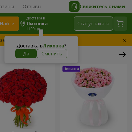
азины
Отзывы
Свяжитесь с нами
Доставка в
Найти
Лиховка
Cтатус заказа
1190 грн
 заменим букет
Доставка в
Лиховка
?
Да
Сменить