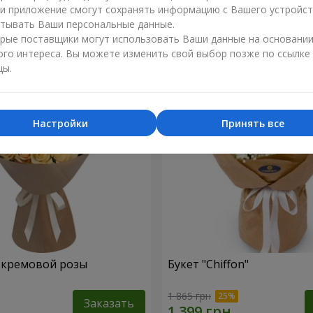
ли приложение смогут сохранять информацию с Вашего устройст
1 249 грн
тывать Ваши персональные данные.
Заказать
рые поставщики могут использовать Ваши данные на основани
ого интереса. Вы можете изменить свой выбор позже по ссылке
цы.
Настройки
Принять все
1 кремовой розы
Букет "Chiffon"
1 865 грн
Заказать