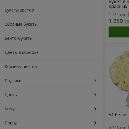
Букет в 
красных 
Букеты цветов
1 481 грн
Сборные букеты
Бенто-букеты
Цветы в коробке
Корзины цветов
Подарки
Цветы
Кому
51 белая
Повод
4 398 грн