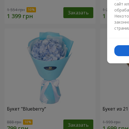
сайт и
1 554 грн
1 293 грн
обраба
Заказать
Некото
законн
страни
Букет "Blueberry"
Букет из 2
888 грн
1 999 грн
Заказать