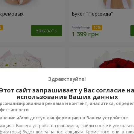
 кремовых
Букет "Персеида"
1 554 грн
Заказать
Здравствуйте!
Этот сайт запрашивает у Вас согласие н
использование Ваших данных
рсонализированная реклама и контент, аналитика, опреде
фективности
анение и/или доступ к информации на Вашем устройстве
ация с Вашего устройства (например, файлы cookie и уникальн
вых хризантем
Монобукет из 11 красных 
фикаторы) будет доступна поставщикам. Кроме того, они, а так