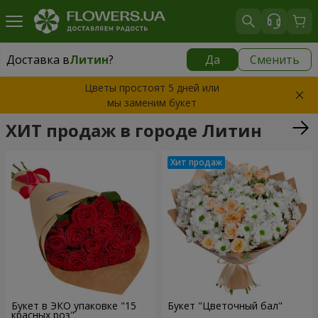
Доставка в
Литин
?
Да
Сменить
Доставка в
Литин
|
бесплатно
Цветы простоят 5 дней или
мы заменим букет
ХИТ продаж в городе Литин
Букет в ЭКО упаковке "15
Букет "Цветочный бал"
красных роз"