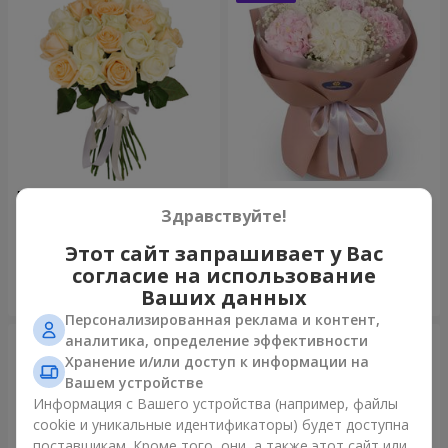
Микс “Нежность” из 21 розы
Букет "Искренность"
Здравствуйте!
1 666 грн
3 145 грн
Этот сайт запрашивает у Вас
согласие на использование
Заказать
Заказать
Ваших данных
Персонализированная реклама и контент,
аналитика, определение эффективности
Хранение и/или доступ к информации на
Вашем устройстве
Информация с Вашего устройства (например, файлы
cookie и уникальные идентификаторы) будет доступна
поставщикам. Кроме того, они, а также этот сайт или