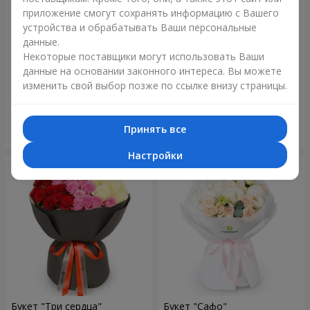
приложение смогут сохранять информацию с Вашего
устройства и обрабатывать Ваши персональные
данные.
Некоторые поставщики могут использовать Ваши
Букет "Reverence"
Букет "Голубая сказка"
данные на основании законного интереса. Вы можете
изменить свой выбор позже по ссылке внизу страницы.
2 265 грн
5 227 грн
Принять все
Заказать
Заказать
Настройки
Букет "Три сердца"
Букет "Сафо"