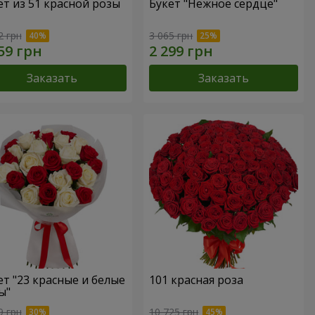
ет из 51 красной розы
Букет "Нежное сердце"
2 грн
3 065 грн
Заказать
Заказать
ет "23 красные и белые
101 красная роза
ы"
9 грн
10 725 грн