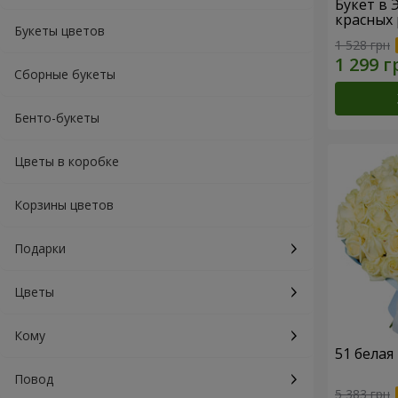
Букет в 
красных 
Букеты цветов
1 528 грн
Сборные букеты
Бенто-букеты
Цветы в коробке
Корзины цветов
Подарки
Цветы
Кому
51 белая
Повод
5 383 грн