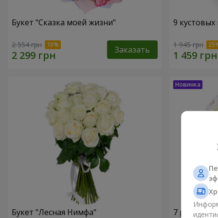
Букет "Сказка моей жизни"
9 кустовых
2 554 грн
1 945 грн
Заказать
Пе
эф
Хр
Информ
Букет "Лесная Нимфа"
7 ромашко
иденти