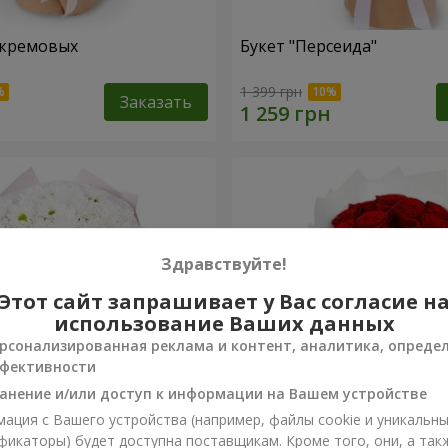
 кремовых
Букет "Персеида"
1 399 грн
Заказать
Здравствуйте!
Этот сайт запрашивает у Вас согласие н
использование Ваших данных
рсонализированная реклама и контент, аналитика, опреде
фективности
анение и/или доступ к информации на Вашем устройстве
ация с Вашего устройства (например, файлы cookie и уникальн
вых хризантем
Монобукет из 11 красных 
фикаторы) будет доступна поставщикам. Кроме того, они, а так