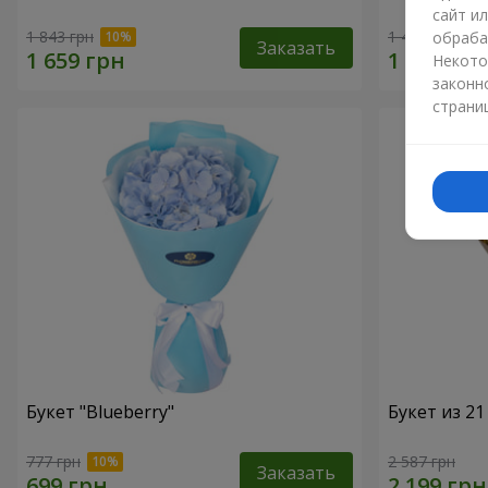
сайт и
1 843 грн
1 411 грн
обраба
Заказать
Некото
законн
страни
Букет "Blueberry"
Букет из 2
777 грн
2 587 грн
Заказать