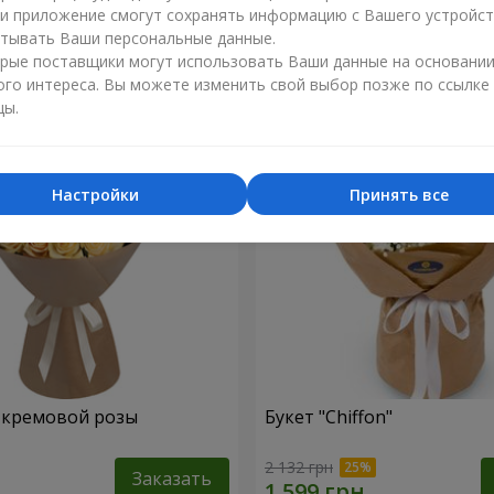
ли приложение смогут сохранять информацию с Вашего устройст
1 374 грн
тывать Ваши персональные данные.
Заказать
рые поставщики могут использовать Ваши данные на основани
ого интереса. Вы можете изменить свой выбор позже по ссылке
цы.
Настройки
Принять все
1 кремовой розы
Букет "Chiffon"
2 132 грн
Заказать