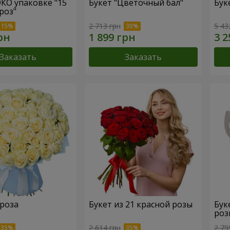
ЭКО упаковке "15
Букет "Цветочный бал"
Бук
роз"
2 713 грн
5 43
Заказать
Заказать
 роза
Букет из 21 красной розы
Бук
роз
2 614 грн
2 79