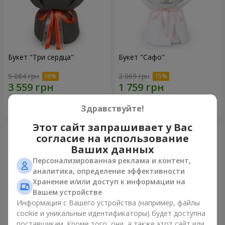
Букет "Три сердца"
Букет "Сафо"
5 084 грн
2 069 грн
Заказать
Заказать
Здравствуйте!
Этот сайт запрашивает у Вас
согласие на использование
Ваших данных
Персонализированная реклама и контент,
аналитика, определение эффективности
Хранение и/или доступ к информации на
Вашем устройстве
Информация с Вашего устройства (например, файлы
cookie и уникальные идентификаторы) будет доступна
поставщикам. Кроме того, они, а также этот сайт или