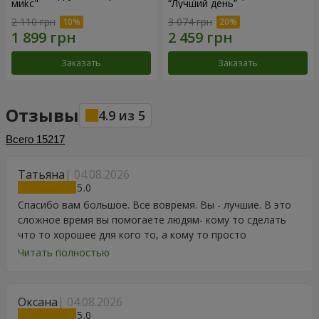
микс"
“Лучший день”
2 110 грн
3 074 грн
Заказать
Заказать
Отзывы
4.9
из
5
Всего
15217
Татьяна
04.08.2026
5
Спасибо вам большое. Все вовремя. Вы - лучшие. В это
сложное время вы помогаете людям- кому то сделать
что то хорошее для кого то, а кому то просто
порадоваться цветам, подарку, тортику, поздравлению.
Читать полностью
Особенно, если человек сам себе не может купить даже
в свой День Рождения. Спасибо
Оксана
04.08.2026
5