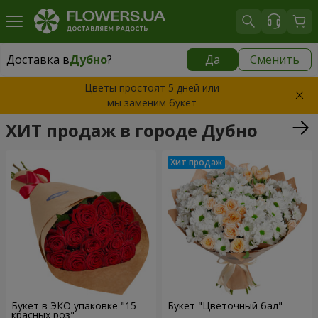
Доставка в
Дубно
?
Да
Сменить
Доставка в
Дубно
|
682 грн
Цветы простоят 5 дней или
мы заменим букет
ХИТ продаж в городе Дубно
Букет в ЭКО упаковке "15
Букет "Цветочный бал"
красных роз"