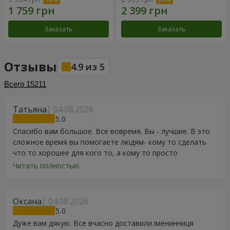
Заказать
Заказать
Отзывы
4.9
из
5
Всего
15211
Татьяна
04.08.2026
5
Спасибо вам большое. Все вовремя. Вы - лучшие. В это
сложное время вы помогаете людям- кому то сделать
что то хорошее для кого то, а кому то просто
порадоваться цветам, подарку, тортику, поздравлению.
Читать полностью
Особенно, если человек сам себе не может купить даже
в свой День Рождения. Спасибо
Оксана
04.08.2026
5
Дуже вам дякую. Все вчасно доставили.Іменинниця