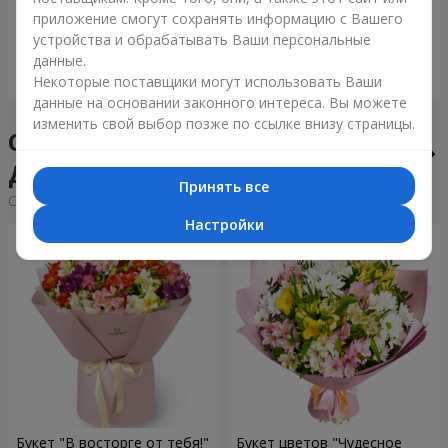
приложение смогут сохранять информацию с Вашего
6 306 грн
1 332 грн
устройства и обрабатывать Ваши персональные
данные.
Заказать
Заказать
Некоторые поставщики могут использовать Ваши
данные на основании законного интереса. Вы можете
изменить свой выбор позже по ссылке внизу страницы.
Сборные букеты в городе
Дубно
Принять все
Cортировка:
дешевые
дорогие
Настройки
Букет "В восторге от тебя!"
Букет цветов "Чудесное