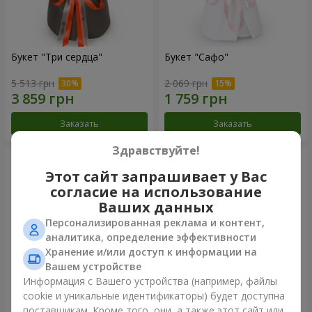
Букет "Три сердца"
Букет "Сафо"
5 513 грн
2 069 грн
Заказать
Заказать
Здравствуйте!
Этот сайт запрашивает у Вас
согласие на использование
Ваших данных
Персонализированная реклама и контент,
аналитика, определение эффективности
Хранение и/или доступ к информации на
Вашем устройстве
Информация с Вашего устройства (например, файлы
cookie и уникальные идентификаторы) будет доступна
Букет "Tarnis"
Монобукет из 9 белых роз
поставщикам. Кроме того, они, а также этот сайт или