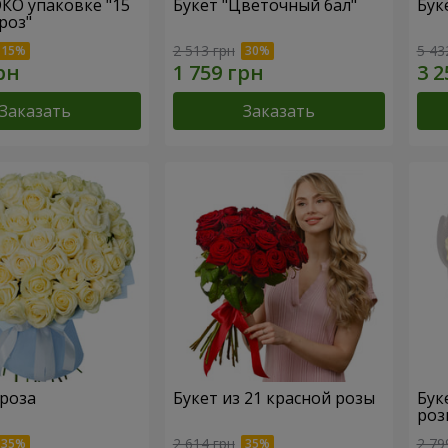
ЭКО упаковке "15
Букет "Цветочный бал"
Бук
роз"
2 513 грн
5 43
Заказать
Заказать
 роза
Букет из 21 красной розы
Бук
роз
2 614 грн
2 79