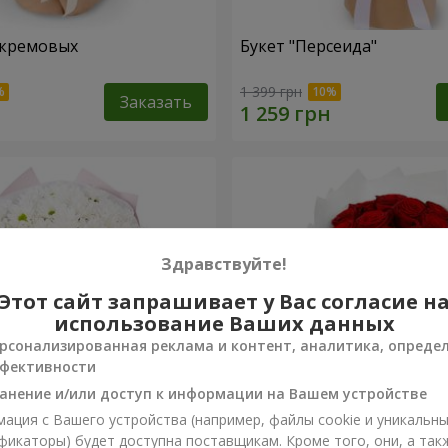
 кремовых
Букет "Персеида"
1 399 грн
Заказать
Здравствуйте!
Этот сайт запрашивает у Вас согласие н
использование Ваших данных
рсонализированная реклама и контент, аналитика, опреде
фективности
анение и/или доступ к информации на Вашем устройстве
ация с Вашего устройства (например, файлы cookie и уникальн
вых хризантем
Монобукет из 11 красных 
фикаторы) будет доступна поставщикам. Кроме того, они, а так