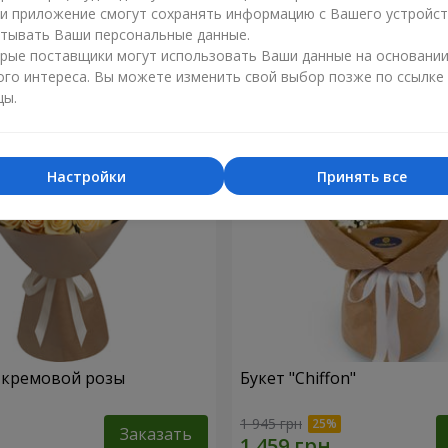
ли приложение смогут сохранять информацию с Вашего устройст
1 374 грн
тывать Ваши персональные данные.
Заказать
рые поставщики могут использовать Ваши данные на основани
ого интереса. Вы можете изменить свой выбор позже по ссылке
цы.
Настройки
Принять все
1 кремовой розы
Букет "Chiffon"
1 945 грн
Заказать