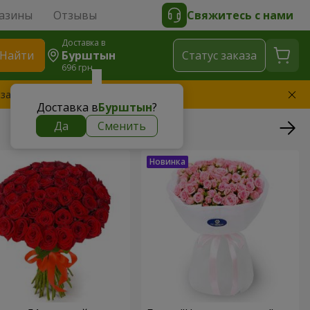
азины
Отзывы
Свяжитесь с нами
Доставка в
Найти
Бурштын
Cтатус заказа
696 грн
 заменим букет
Доставка в
Бурштын
?
Да
Сменить