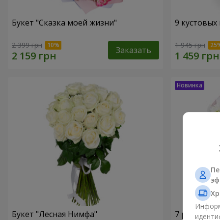
Букет "Сказка моей жизни"
9 кустовых
2 399 грн
1 945 грн
Заказать
Пе
эф
Хр
Информ
Букет "Лесная Нимфа"
7 ромашко
иденти