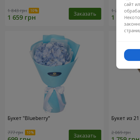
сайт и
1 843 грн
1 293 грн
обраба
Заказать
Некото
законн
страни
Букет "Blueberry"
Букет из 2
777 грн
2 069 грн
Заказать