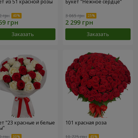
ет из 51 красной розы
Букет "Нежное сердце"
2 грн
3 065 грн
Заказать
Заказать
ет "23 красные и белые
101 красная роза
ы"
9 грн
10 725 грн