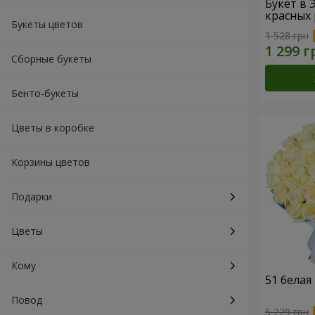
Букет в 
красных 
Букеты цветов
1 528 грн
Сборные букеты
Бенто-букеты
Цветы в коробке
Корзины цветов
Подарки
Цветы
Кому
51 белая
Повод
5 229 грн