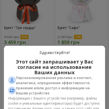
Букет "Три сердца"
Букет "Сафо"
4 941 грн
2 187 грн
Заказать
Заказать
Здравствуйте!
Этот сайт запрашивает у Вас
согласие на использование
Ваших данных
Персонализированная реклама и контент,
аналитика, определение эффективности
Хранение и/или доступ к информации на
Вашем устройстве
Информация с Вашего устройства (например, файлы
cookie и уникальные идентификаторы) будет доступна
поставщикам. Кроме того, они, а также этот сайт или