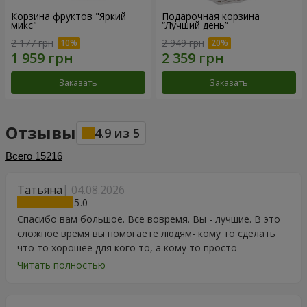
Корзина фруктов "Яркий
Подарочная корзина
микс"
“Лучший день”
2 177 грн
2 949 грн
Заказать
Заказать
Отзывы
4.9
из
5
Всего
15216
Татьяна
04.08.2026
5
Спасибо вам большое. Все вовремя. Вы - лучшие. В это
сложное время вы помогаете людям- кому то сделать
что то хорошее для кого то, а кому то просто
порадоваться цветам, подарку, тортику, поздравлению.
Читать полностью
Особенно, если человек сам себе не может купить даже
в свой День Рождения. Спасибо