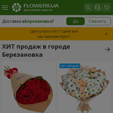
Доставка в
Березановка
?
Да
Сменить
Доставка в
Березановка
|
бесплатно
Цветы простоят 5 дней или
мы заменим букет
ХИТ продаж в городе
Березановка