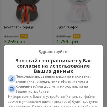
Букет "Три сердца"
Букет "Сафо"
4 656 грн
2 069 грн
Заказать
Заказать
Здравствуйте!
Этот сайт запрашивает у Вас
согласие на использование
Ваших данных
Персонализированная реклама и контент,
аналитика, определение эффективности
Хранение и/или доступ к информации на
Вашем устройстве
Информация с Вашего устройства (например, файлы
cookie и уникальные идентификаторы) будет доступна
поставщикам. Кроме того, они, а также этот сайт или