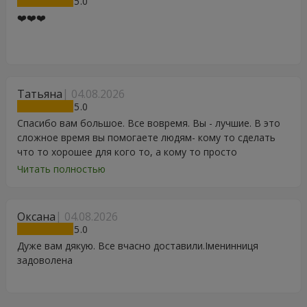
5
❤️❤️❤️
Татьяна
04.08.2026
5
Спасибо вам большое. Все вовремя. Вы - лучшие. В это
сложное время вы помогаете людям- кому то сделать
что то хорошее для кого то, а кому то просто
порадоваться цветам, подарку, тортику, поздравлению.
Читать полностью
Особенно, если человек сам себе не может купить даже
в свой День Рождения. Спасибо
Оксана
04.08.2026
5
Дуже вам дякую. Все вчасно доставили.Іменинниця
задоволена