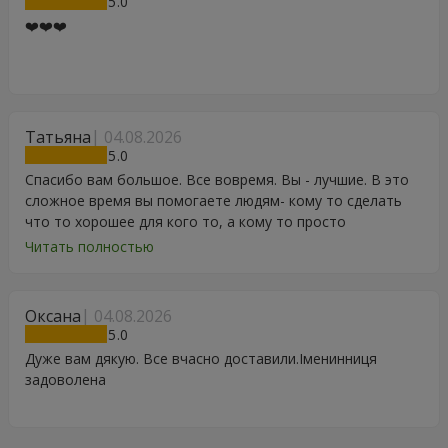
5
❤️❤️❤️
Татьяна
04.08.2026
5
Спасибо вам большое. Все вовремя. Вы - лучшие. В это
сложное время вы помогаете людям- кому то сделать
что то хорошее для кого то, а кому то просто
порадоваться цветам, подарку, тортику, поздравлению.
Читать полностью
Особенно, если человек сам себе не может купить даже
в свой День Рождения. Спасибо
Оксана
04.08.2026
5
Дуже вам дякую. Все вчасно доставили.Іменинниця
задоволена