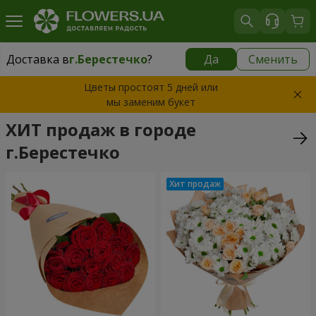
Доставка в
г.Берестечко
?
Да
Сменить
Доставка в
г.Берестечко
|
1150 грн
Цветы простоят 5 дней или
мы заменим букет
ХИТ продаж в городе
г.Берестечко