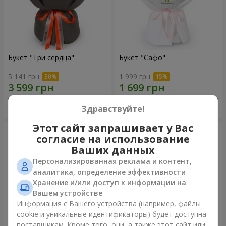
Букет "Три сердца"
Букет "Сафо"
5 141 грн
1 999 грн
Заказать
Заказать
Здравствуйте!
Этот сайт запрашивает у Вас
согласие на использование
Ваших данных
Персонализированная реклама и контент,
аналитика, определение эффективности
Хранение и/или доступ к информации на
Вашем устройстве
Информация с Вашего устройства (например, файлы
cookie и уникальные идентификаторы) будет доступна
поставщикам. Кроме того, они, а также этот сайт или