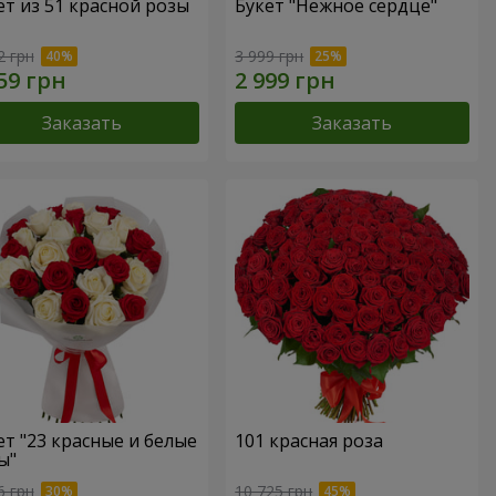
ет из 51 красной розы
Букет "Нежное сердце"
2 грн
3 999 грн
Заказать
Заказать
ет "23 красные и белые
101 красная роза
ы"
6 грн
10 725 грн