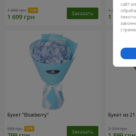
сайт и
1 888 грн
1 293 грн
обраба
Заказать
Некото
законн
страни
Букет "Blueberry"
Букет из 2
888 грн
2 234 грн
Заказать