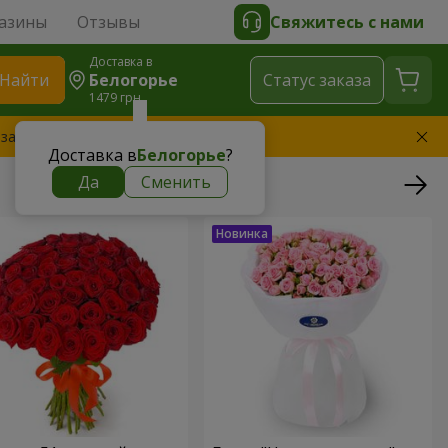
азины
Отзывы
Свяжитесь с нами
Доставка в
Найти
Белогорье
Cтатус заказа
1479 грн
 заменим букет
Доставка в
Белогорье
?
Да
Сменить