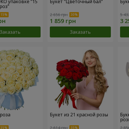
ЭКО упаковке "15
Букет "Цветочный бал"
Бук
роз"
2 656 грн
5 43
Заказать
Заказать
 роза
Букет из 21 красной розы
Бук
роз
2 614 грн
2 85