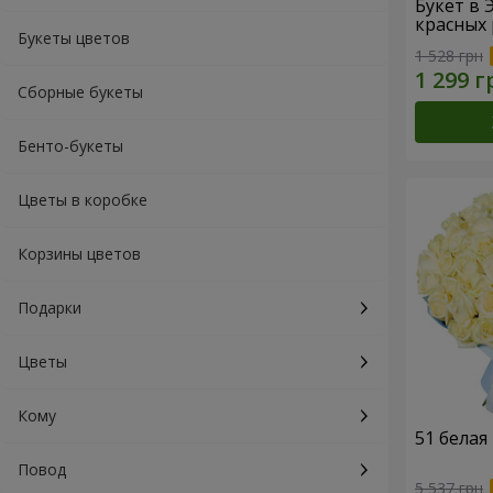
Букет в 
красных 
Букеты цветов
1 528 грн
Сборные букеты
Бенто-букеты
Цветы в коробке
Корзины цветов
Подарки
Цветы
Кому
51 белая
Повод
5 537 грн