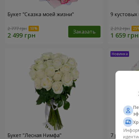
Букет "Сказка моей жизни"
9 кустовых
2 777 грн
2 212 грн
Заказать
Пе
эф
Хр
Информ
Букет "Лесная Нимфа"
7 ромашко
иденти