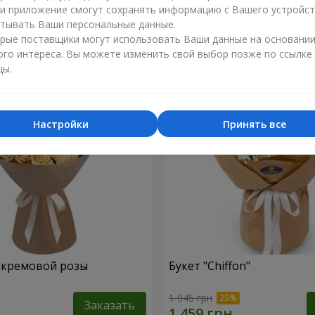
ли приложение смогут сохранять информацию с Вашего устройст
1 374 грн
тывать Ваши персональные данные.
Заказать
рые поставщики могут использовать Ваши данные на основани
ого интереса. Вы можете изменить свой выбор позже по ссылке
цы.
Настройки
Принять все
1 кремовой розы
Букет "Chiffon"
1 945 грн
Заказать