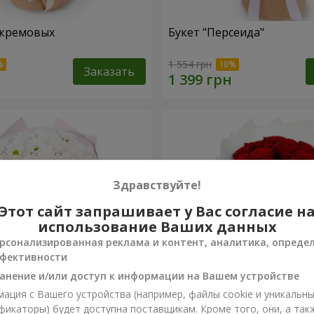
 кремовых
Букет "Персеида"
1 554 грн
Заказать
Здравствуйте!
Этот сайт запрашивает у Вас согласие н
использование Ваших данных
рсонализированная реклама и контент, аналитика, опреде
фективности
анение и/или доступ к информации на Вашем устройстве
ация с Вашего устройства (например, файлы cookie и уникальн
вых хризантем
Монобукет из 11 красных 
фикаторы) будет доступна поставщикам. Кроме того, они, а так