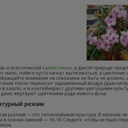
как и экзотический
каллистемон
, в дикой природе предп
ет мало, побеги куста начнут вытягиваться, а цветение
бращайте внимание на сквозняки: их быть не должно, и
тение плохо переносит задымленный воздух (дым сигаре
 в кашпо, и в контейнерах с другими цветущими культур
 даже жертвуют цветением ради живого фона.
атурный режим
ая руэллия — это теплолюбивая культура. В весенне-л
 а в осенне-зимний — 16-18. Следите, чтобы не было пе
иков.