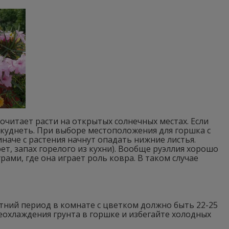
очитает расти на открытых солнечных местах. Если
 скуднеть. При выборе местоположения для горшка с
наче с растения начнут опадать нижние листья.
т, запах горелого из кухни). Вообще руэллия хорошо
ами, где она играет роль ковра. В таком случае
етний период в комнате с цветком должно быть 22-25
реохлаждения грунта в горшке и избегайте холодных