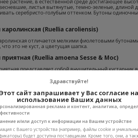
нее растение, в естественной среде достигающее высо
есневшие, листья вытянутые, темно-зеленые, длиной до
ивать серебристо-голубым оттенком. Бутоны одиночные
каролинская (Ruellia caroliensis)
аролинская отличается мелкими фиолетовыми бутонами 
 что это не куст, а цветущая шапка.
 приятная (Ruellia amoena Sesse & Moc)
риятная представляет собой внушительный кустарник в
, с гладкой поверхностью. Окантовка листьев зубчатая
ми гроздьями. Цветение длительное.
Здравствуйте!
ожение руэллии
Этот сайт запрашивает у Вас согласие н
использование Ваших данных
рсонализированная реклама и контент, аналитика, опреде
фективности
анение и/или доступ к информации на Вашем устройстве
ация с Вашего устройства (например, файлы cookie и уникальн
фикаторы) будет доступна поставщикам. Кроме того, они, а так