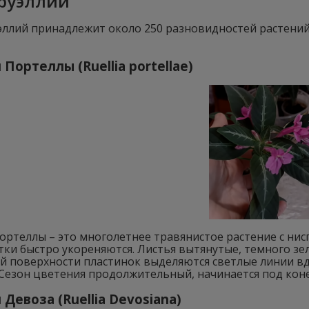
руэллии
эллий принадлежит около 250 разновидностей растений
 Портеллы (Ruellia portellae)
Портеллы – это многолетнее травянистое растение с н
тки быстро укореняются. Листья вытянутые, темного зел
ей поверхности пластинок выделяются светлые линии в
Сезон цветения продолжительный, начинается под коне
 Девоза (Ruellia Devosiana)