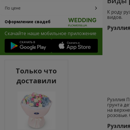
Виды 
По цене
К роду ру
видов.
Оформление свадеб
Руэллия
Скачайте наше мобильное приложение
Только что
доставили
Руэллия 
грунта де
на верхн
розовые. 
Руэллия