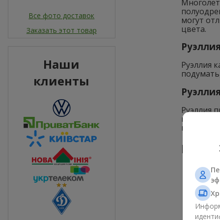
Многолет
полуодрев
Все фото доставок
могут отл
цвета.
Заказать этот товар
Руэллия 
Наши
Руэллия к
подумать,
клиенты
Руэллия
Руэллия п
вытянутые
небольши
Размн
Пе
эф
Хр
Информ
иденти