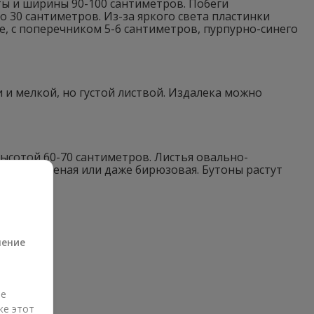
ты и ширины 90-100 сантиметров. Побеги
 30 сантиметров. Из-за яркого света пластинки
, с поперечником 5-6 сантиметров, пурпурно-синего
и мелкой, но густой листвой. Издалека можно
ысотой 60-70 сантиметров. Листья овально-
, ярко-зеленая или даже бирюзовая. Бутоны растут
а
ление
ые
же этот