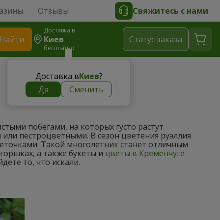
азины
Отзывы
Свяжитесь с нами
Доставка в
Найти
Киев
Cтатус заказа
бесплатно
Доставка в
Киев
?
Да
Сменить
стыми побегами, на которых густо растут
 или пестроцветными. В сезон цветения руэллия
еточками. Такой многолетник станет отличным
горшках, а также букеты и
цветы в Кременчуге
ете то, что искали.