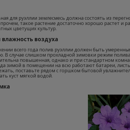
ая для руэллии землесмесь должна состоять из перегно
прочем, такое растение достаточно хорошо растет и р
атных цветущих культур.
 влажность воздуха
ении всего года полив руэллии должен быть умеренным.
ю. В случае слишком прохладной зимовки режим полива
ительна повышенная, однако и при стандартном комн
гда зимой в помещении на всю работают батареи, листь
ежать, поставьте рядом с горшком бытовой увлажнител
ть куст мягкой водой.
мка