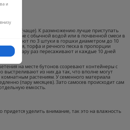
ва и
и
 внизу
черенками (чаще). К размножению лучше приступать
 в стакане с обычной водой или в почвенной смеси в
 высаживают по 3 штуки в горшки диаметром до 10
, перегноя, торфа и речного песка в пропорции
 кустики пару раз пересаживают и каждые 10 дней
ветения на месте бутонов созревают контейнеры с
 выстреливают из них да так, что вполне могут
им комнатным растениям. У семенного материала
дленно (пару месяцев). Зато самосев происходит сам
 отдельную емкость.
о придется уделить внимание, так это на влажность