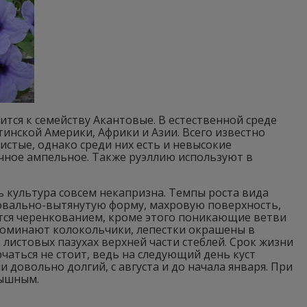
носится к семейству Акантовые. В естественной среде
тинской Америки, Африки и Азии. Всего известно
истые, однако среди них есть и невысокие
ечное ампельное. Также руэллию используют в
 культура совсем некапризна. Темпы роста вида
овально-вытянутую форму, махровую поверхность,
ется черенкованием, кроме этого поникающие ветви
апоминают колокольчики, лепестки окрашены в
листовых пазухах верхней части стеблей. Срок жизни
рчаться не стоит, ведь на следующий день куст
довольно долгий, с августа и до начала января. При
пышным.