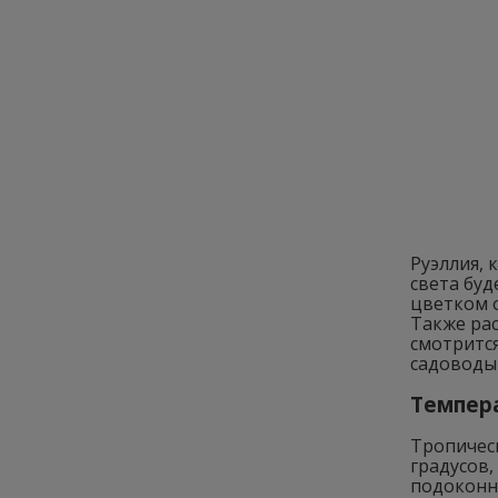
Руэллия, 
света буд
цветком о
Также рас
смотрится
садоводы
Темпер
Тропическ
градусов,
подоконн