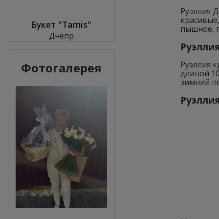
Руэллия Д
красивые,
Букет "Tarnis"
пышное, 
Днепр
Pуэллия
Pуэллия 
Фотогалерея
длиной 10
зимний пе
Руэллия 