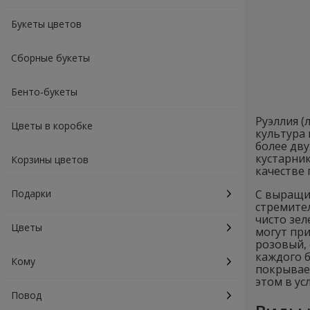
Букеты цветов
Сборные букеты
Бенто-букеты
Руэллия (
Цветы в коробке
культура 
более дву
кустарни
Корзины цветов
качестве 
Подарки
С выращи
стремите
чисто зе
Цветы
могут при
розовый, 
каждого б
Кому
покрывает
этом в ус
Повод