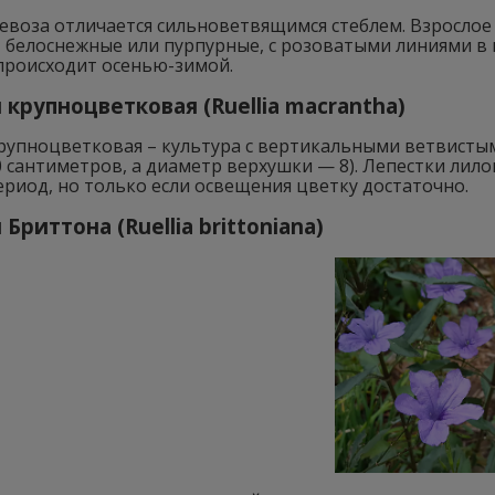
евоза отличается сильноветвящимся стеблем. Взрослое
 белоснежные или пурпурные, с розоватыми линиями в 
происходит осенью-зимой.
 крупноцветковая (Ruellia macrantha)
крупноцветковая – культура с вертикальными ветвисты
 сантиметров, а диаметр верхушки — 8). Лепестки лил
риод, но только если освещения цветку достаточно.
Бриттона (Ruellia brittoniana)