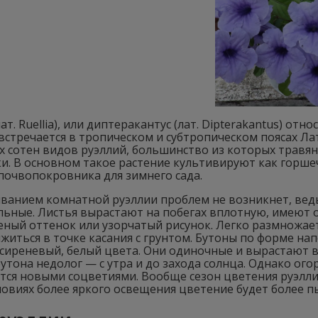
лат. Ruellia), или диптеракантус (лат. Dipterakantus) от
встречается в тропическом и субтропическом поясах Ла
х сотен видов руэллий, большинство из которых травян
ки. В основном такое растение культивируют как горш
почвопокровника для зимнего сада.
ванием комнатной руэллии проблем не возникнет, ведь
льные. Листья вырастают на побегах вплотную, имеют 
леный оттенок или узорчатый рисунок. Легко размножа
житься в точке касания с грунтом. Бутоны по форме н
сиреневый, белый цвета. Они одиночные и вырастают в 
утона недолог — с утра и до захода солнца. Однако ого
ся новыми соцветиями. Вообще сезон цветения руэллии 
ловиях более яркого освещения цветение будет более 