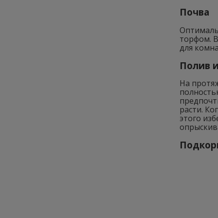
Почва
Оптимальн
торфом. В
для комн
Полив и
На протяж
полность
предпочт
расти. Ко
этого изб
опрыскива
Подкор