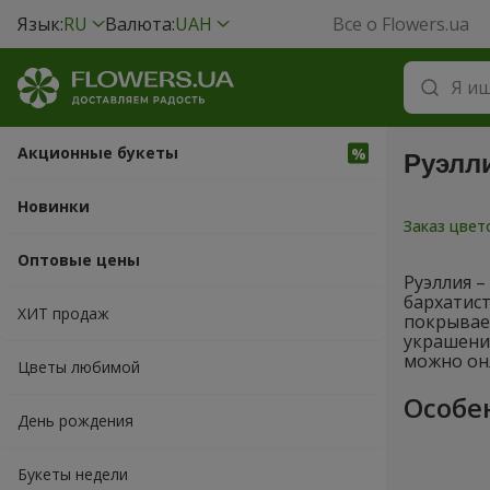
Язык:
RU
Валюта:
UAH
Все о Flowers.ua
Акционные букеты
Руэлл
Новинки
Заказ цве
Оптовые цены
Руэллия –
бархатист
ХИТ продаж
покрывае
украшени
можно онл
Цветы любимой
Особе
День рождения
Букеты недели