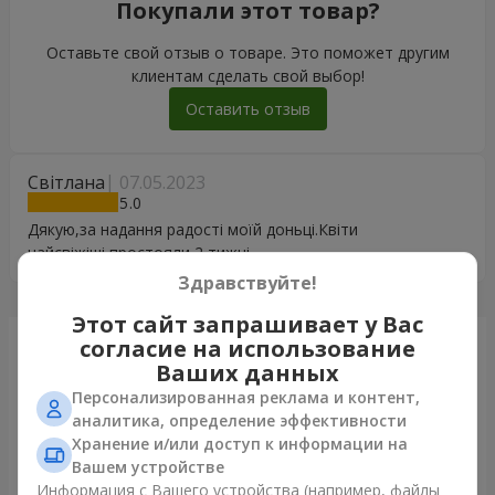
Покупали этот товар?
Оставьте свой отзыв о товаре. Это поможет другим
клиентам сделать свой выбор!
Оставить отзыв
Світлана
07.05.2023
5
Дякую,за надання радості моїй доньці.Квіти
найсвіжіші,простояли 2 тижні
Здравствуйте!
Этот сайт запрашивает у Вас
согласие на использование
Только что доставили
Ваших данных
Персонализированная реклама и контент,
аналитика, определение эффективности
Хранение и/или доступ к информации на
Вашем устройстве
Информация с Вашего устройства (например, файлы