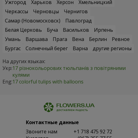
Ужгород
Харьков
Херсон
Хмельницкий
Черкассы
Черновцы
Чернигов
Самар (Новомосковск)
Павлоград
Белая Церковь
Буча
Васильков
Ирпень
Умань
Варшава
Прага
Вена
Берлин
Ревное
Бургас
Солнечный берег
Варна
другие регионы
На других языках:
Укр:
17 різнокольорових тюльпанів з повітряними
кулями
Eng:
17 colorful tulips with balloons
Контактные данные
Звоните нам
+1 718 475 92 72