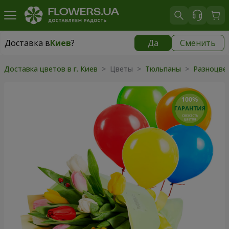
Доставка в
Киев
?
Да
Сменить
Доставка в
Киев
|
бесплатно
Доставка цветов в г. Киев
> Цветы >
Тюльпаны
>
Разноцве