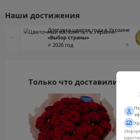
Наши достижения
Доставка цветов года в Украине
«Выбор страны»
2026 год
Только что доставили
Пе
эф
Хр
Информ
иденти