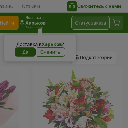
азины
Отзывы
Свяжитесь с нами
Доставка в
Найти
Харьков
Cтатус заказа
бесплатно
Доставка в
Харьков
?
Да
Сменить
Подкатегории