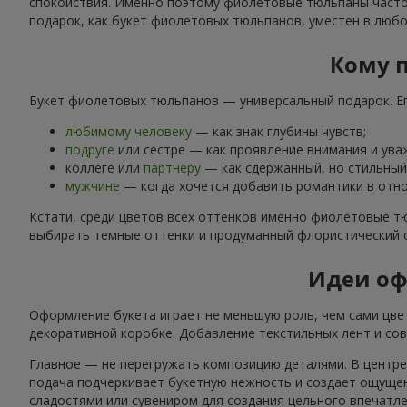
спокойствия. Именно поэтому фиолетовые тюльпаны часто 
подарок, как букет фиолетовых тюльпанов, уместен в люб
Кому 
Букет фиолетовых тюльпанов — универсальный подарок. Ег
любимому человеку
— как знак глубины чувств;
подруге
или сестре — как проявление внимания и ува
коллеге или
партнеру
— как сдержанный, но стильный
мужчине
— когда хочется добавить романтики в отн
Кстати, среди цветов всех оттенков именно фиолетовые т
выбирать темные оттенки и продуманный флористический с
Идеи оф
Оформление букета играет не меньшую роль, чем сами цве
декоративной коробке. Добавление текстильных лент и со
Главное — не перегружать композицию деталями. В центр
подача подчеркивает букетную нежность и создает ощущен
сладостями или сувениром для создания цельного впечатле