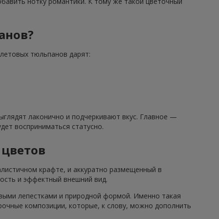
бавить нотку романтики. К тому же такой цветочный
анов?
олетовых тюльпанов дарят:
ыглядят лаконично и подчеркивают вкус. Главное —
дет восприниматься статусно.
 цветов
алистичном крафте, и аккуратно размещенный в
ость и эффектный внешний вид.
выми лепестками и природной формой. Именно такая
очные композиции, которые, к слову, можно дополнить