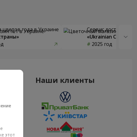
 цветов года в Украине
Сервис доставки цв
страны»
«Ukrainian Choice»
од
2025 год
Наши клиенты
а
ление
ые
же этот