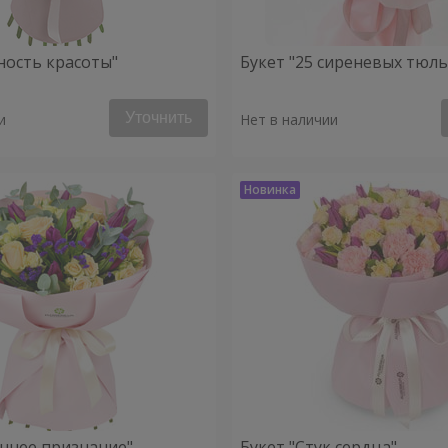
ность красоты"
Букет "25 сиреневых тюл
Уточнить
и
Нет в наличии
еннее признание"
Букет "Стук сердца"