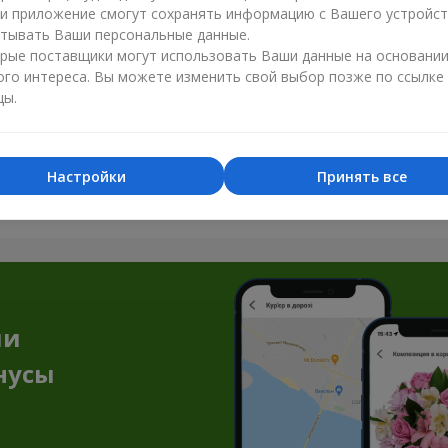
ли приложение смогут сохранять информацию с Вашего устройст
тывать Ваши персональные данные.
рые поставщики могут использовать Ваши данные на основани
ого интереса. Вы можете изменить свой выбор позже по ссылке
цы.
Все фото доставок
Настройки
Принять все
Заказать этот товар
ии
нусы