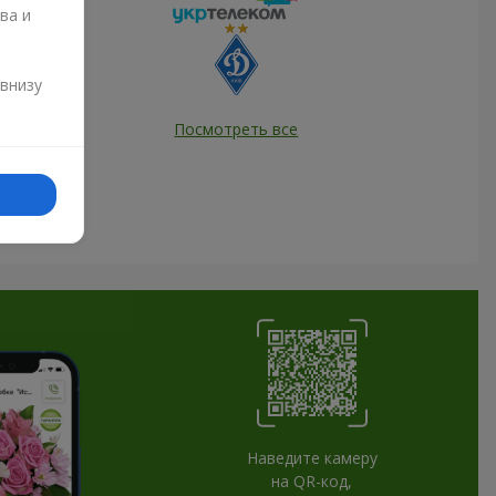
ва и
и
 внизу
Посмотреть все
Наведите камеру
на QR-код,