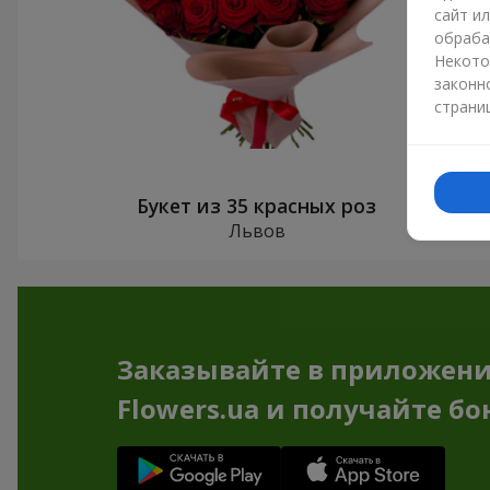
сайт и
обраба
Некото
законн
страни
Букет из 35 красных роз
Львов
Заказывайте в приложен
Flowers.ua и получайте бо