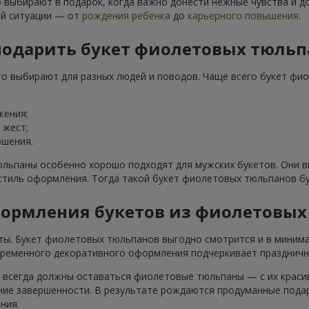
выбирают в подарок, когда важно донести нежные чувства и до
ой ситуации — от
рождения ребенка
до
карьерного повышения
.
подарить букет фиолетовых тюльп
о выбирают для разных людей и поводов. Чаще всего букет фи
жения;
 жест;
ошения.
юльпаны особенно хорошо подходят для мужских букетов. Они в
тиль оформления. Тогда такой букет фиолетовых тюльпанов бу
ормления букетов из фиолетовых
ты. Букет фиолетовых тюльпанов выгодно смотрится и в миним
временного декоративного оформления подчеркивает праздничн
е всегда должны оставаться фиолетовые тюльпаны — с их краси
ие завершенности. В результате рождаются продуманные подар
ния.