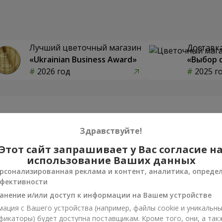
Лучший цветочный магазин
Доставка
«Ukrainian Business Award»
«Выбор 
2026 год
2025 г
Фотогалерея
Здравствуйте!
Этот сайт запрашивает у Вас согласие н
использование Ваших данных
рсонализированная реклама и контент, аналитика, опреде
фективности
анение и/или доступ к информации на Вашем устройстве
ация с Вашего устройства (например, файлы cookie и уникальн
фикаторы) будет доступна поставщикам. Кроме того, они, а так