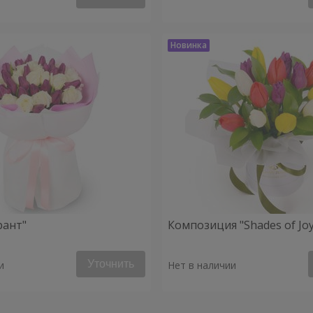
рант"
Композиция "Shades of Joy
Уточнить
и
Нет в наличии