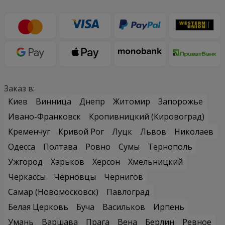
Заказ в:
Киев
Винница
Днепр
Житомир
Запорожье
Ивано-Франковск
Кропивницкий (Кировоград)
Кременчуг
Кривой Рог
Луцк
Львов
Николаев
Одесса
Полтава
Ровно
Сумы
Тернополь
Ужгород
Харьков
Херсон
Хмельницкий
Черкассы
Черновцы
Чернигов
Самар (Новомосковск)
Павлоград
Белая Церковь
Буча
Васильков
Ирпень
Умань
Варшава
Прага
Вена
Берлин
Ревное