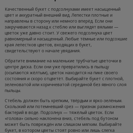
Качественный букет с подсолнухами имеет насыщенный
цвет и аккуратный внешний вид. Лепестки плотные и
направлены в сторону или немного вперёд. Если они
закручиваются назад к стеблю или выглядят вялыми —
цветок уже давно стоит. У свежего подсолнуха цвет
равномерный и насыщенный. Любые тёмные или подсохшие
края лепестков цветов, входящих в букет,
свидетельствуют о начале увядания.
Обратите внимание на маленькие трубчатые цветочки в
центре диска. Если они уже превратились в пыльцу
(осыпаются жёлтым), цветок находится на пике своего
состояния и скоро отцветёт. Выбирайте букет с плотной,
зеленоватой или коричневатой серединой без явного слоя
пыльцы.
Стебель должен быть крепким, твёрдым и ярко-зелёным.
Скользкий или потемневший срез — признак размножения
бактерий в воде. Подсолнух — тяжёлый цветок. Если
«голова» сильно наклонена вниз, стебель под бутоном
может быть повреждён или слишком мягким. Выбирайте
букет, в котором цветы стоят ровно или лишь слегка