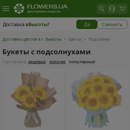
Доставка в
Выкоты
?
Да
Сменить
Доставка в
Выкоты
|
610 грн
Доставка цветов в г. Выкоты
> Цветы > Подсолнух
Букеты с подсолнухами
Cортировка:
дешевые
дорогие
популярные