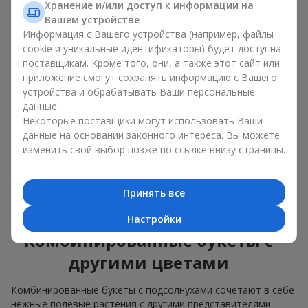
изящные сочетания с классическими розами;
Хранение и/или доступ к информации на
яркие букеты с побегами нежной зелени.
Вашем устройстве
Информация с Вашего устройства (например, файлы
Единственный нюанс: подсолнухи — сезонные цветы,
cookie и уникальные идентификаторы) будет доступна
доступные для продажи только в период цветения.
поставщикам. Кроме того, они, а также этот сайт или
приложение смогут сохранять информацию с Вашего
Классический букет с
устройства и обрабатывать Ваши персональные
подсолнухами
данные.
Некоторые поставщики могут использовать Ваши
данные на основании законного интереса. Вы можете
Классический букет с подсолнухами подчёркивает
изменить свой выбор позже по ссылке внизу страницы.
природную форму и цветовую гамму яркого цветка.
Крупные цветы и высокие стебли создают чёткий силуэт
композиции. Это универсальные летние композиции,
Принять все
которые подходят как для торжественных событий, так и
просто как приятный подарок на каждый день.
Настройки
Комбинированные букеты с
другими цветами
Комбинированные букеты с подсолнухами сочетают в себе
нежные полевые растения с другими представителями