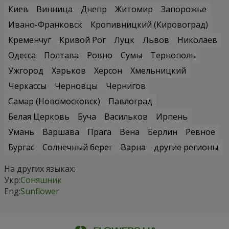
Киев
Винница
Днепр
Житомир
Запорожье
Ивано-Франковск
Кропивницкий (Кировоград)
Кременчуг
Кривой Рог
Луцк
Львов
Николаев
Одесса
Полтава
Ровно
Сумы
Тернополь
Ужгород
Харьков
Херсон
Хмельницкий
Черкассы
Черновцы
Чернигов
Самар (Новомосковск)
Павлоград
Белая Церковь
Буча
Васильков
Ирпень
Умань
Варшава
Прага
Вена
Берлин
Ревное
Бургас
Солнечный берег
Варна
другие регионы
На других языках:
Укр:
Соняшник
Eng:
Sunflower