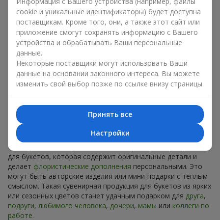
Сувениры к букетам на разные
Информация с Вашего устройства (например, файлы
cookie и уникальные идентификаторы) будет доступна
праздники
поставщикам. Кроме того, они, а также этот сайт или
приложение смогут сохранять информацию с Вашего
Праздник задаёт настроение, а сувенирная продукция для
устройства и обрабатывать Ваши персональные
букетов его подчёркивает. Именно поэтому сувениры к
данные.
цветам часто выбирают с учётом даты и события. В нашем
Некоторые поставщики могут использовать Ваши
ассортименте найдётся сувенирная продукция для букетов,
данные на основании законного интереса. Вы можете
которая подойдёт к любому празднику и может быть
изменить свой выбор позже по ссылке внизу страницы.
рассчитана на любой бюджет.
Сувенирная продукция к
Принять все
букетам на День рождения
Настройки
К
дню рождения
хорошо подходит сувенирная продукция
для букетов, которая содержит оригинальные детали и
делает
флористические дополнения
персональными. Это
могут быть авторские изделия или мини-подарки с тёплым
смыслом. Такая сувенирная продукция для букетов из ярких
или сезонных цветов станет удачным подарком для
друга
,
подруги
,
любимого человека
,
дочери
,
мамы
или
коллеги по
работе
.