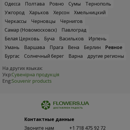
Одесса
Полтава
Ровно
Сумы
Тернополь
Ужгород
Харьков
Херсон
Хмельницкий
Черкассы
Черновцы
Чернигов
Самар (Новомосковск)
Павлоград
Белая Церковь
Буча
Васильков
Ирпень
Умань
Варшава
Прага
Вена
Берлин
Ревное
Бургас
Солнечный берег
Варна
другие регионы
На других языках:
Укр:
Сувенірна продукція
Eng:
Souvenir products
Контактные данные
Звоните нам
+1 718 475 92 72