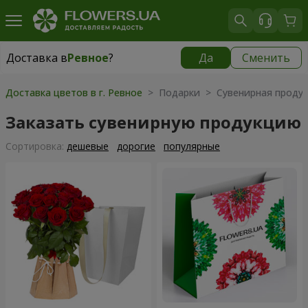
Доставка в
Ревное
?
Да
Сменить
Доставка в
Ревное
|
бесплатно
Доставка цветов в г. Ревное
> Подарки > Сувенирная проду
Заказать сувенирную продукцию
Cортировка:
дешевые
дорогие
популярные