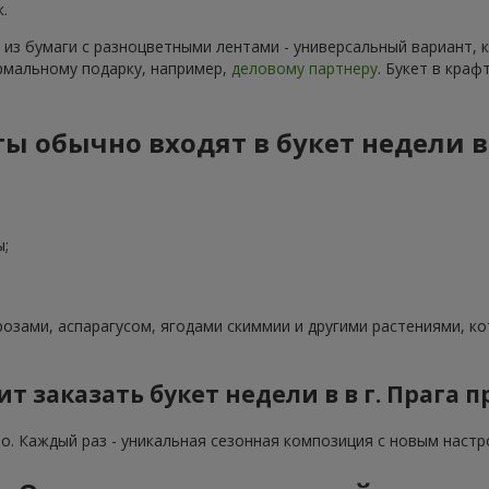
.
 из бумаги с разноцветными лентами - универсальный вариант,
рмальному подарку, например,
деловому партнеру
. Букет в кра
ы обычно входят в букет недели в 
ы;
озами, аспарагусом, ягодами скиммии и другими растениями, к
т заказать букет недели в в г. Прага 
но. Каждый раз - уникальная сезонная композиция с новым настр