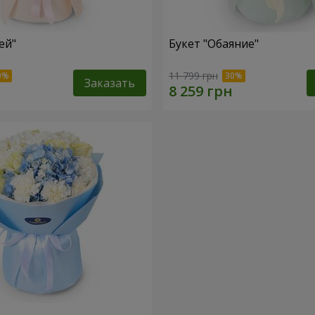
ей"
Букет "Обаяние"
11 799 грн
Заказать