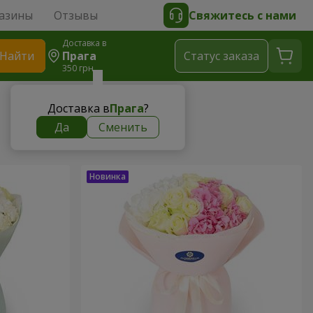
азины
Отзывы
Свяжитесь с нами
Доставка в
Найти
Прага
Cтатус заказа
350 грн
Доставка в
Прага
?
Да
Сменить