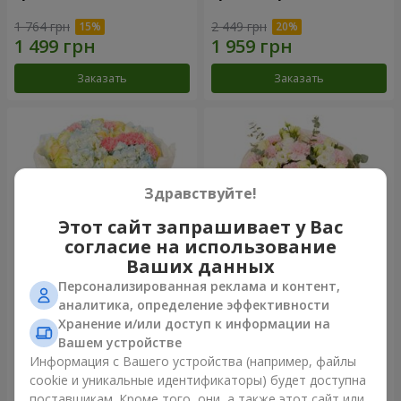
1 764 грн
2 449 грн
Заказать
Заказать
Здравствуйте!
Этот сайт запрашивает у Вас
согласие на использование
Ваших данных
Персонализированная реклама и контент,
Букет "Небесная лазурь"
Букет "Secret"
аналитика, определение эффективности
Хранение и/или доступ к информации на
5 014 грн
2 510 грн
Вашем устройстве
Информация с Вашего устройства (например, файлы
cookie и уникальные идентификаторы) будет доступна
Заказать
Заказать
поставщикам. Кроме того, они, а также этот сайт или