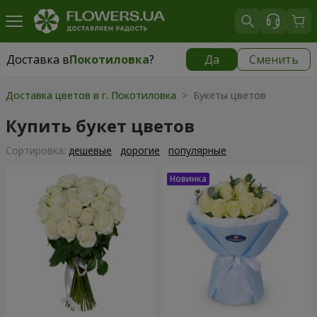
Доставка в
Покотиловка
?
Да
Сменить
Доставка в
Покотиловка
|
бесплатно
Доставка цветов в г. Покотиловка
> Букеты цветов
Купить букет цветов
Cортировка:
дешевые
дорогие
популярные