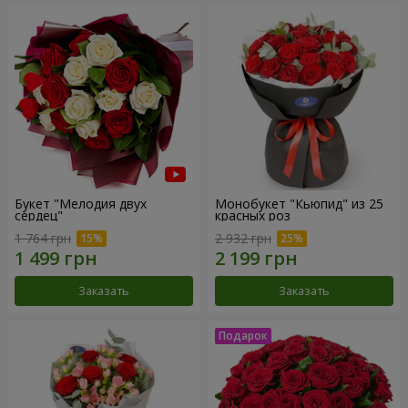
Букет "Мелодия двух
Монобукет "Кьюпид" из 25
сердец"
красных роз
1 764 грн
2 932 грн
Заказать
Заказать