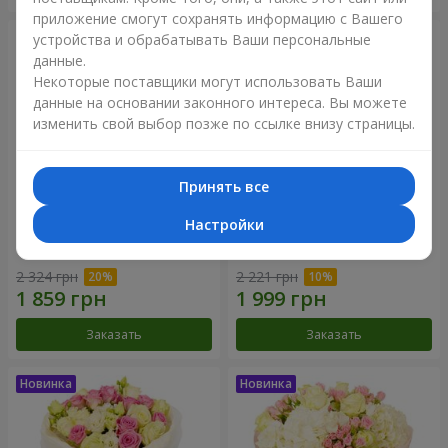
приложение смогут сохранять информацию с Вашего
устройства и обрабатывать Ваши персональные
данные.
Некоторые поставщики могут использовать Ваши
данные на основании законного интереса. Вы можете
изменить свой выбор позже по ссылке внизу страницы.
Принять все
Настройки
Букет "Дуэт гармонии"
Букет "My Lady"
2 324 грн
2 221 грн
Заказать
Заказать