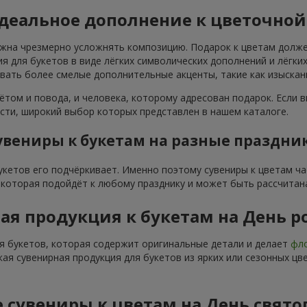
идеальное дополнение к цветочно
лжна чрезмерно усложнять композицию. Подарок к цветам долже
я для букетов в виде лёгких символических дополнений и лёгк
овать более смелые дополнительные акценты, такие как изыска
ётом и повода, и человека, которому адресован подарок. Если в
ти, широкий выбор которых представлен в нашем каталоге.
увениры к букетам на разные праздни
букетов его подчёркивает. Именно поэтому сувениры к цветам ч
, которая подойдёт к любому празднику и может быть рассчитан
ая продукция к букетам на День 
я букетов, которая содержит оригинальные детали и делает
фло
кая сувенирная продукция для букетов из ярких или сезонных ц
 сувениры к цветам на День свято