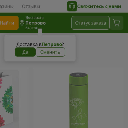
азины
Отзывы
Свяжитесь с нами
Доставка в
Найти
Петрово
Cтатус заказа
640 грн
Доставка в
Петрово
?
Да
Сменить