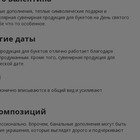
ные дополнения, тёплые символические подарки и
улярная сувенирная продукция для букетов на День святого
бе что-то особенное.
угие даты
 продукция для букетов отлично работает благодаря
родуманным. Кроме того, сувенирная продукция для
еской дате.
м
рмонично вписываются в общий вид и усиливают
композиций
ессионально. Впрочем, банальные дополнения могут быть
ие украшения, которые выглядят дорого и подчёркивают