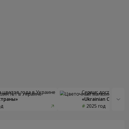
 цветов года в Украине
Сервис доставки цв
страны»
«Ukrainian Choice»
од
2025 год