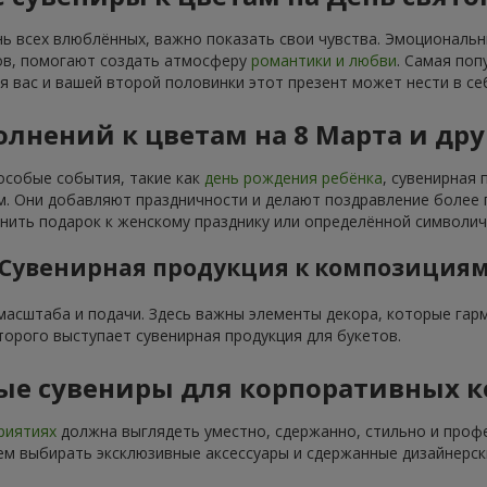
нь всех влюблённых, важно показать свои чувства. Эмоциональ
тов, помогают создать атмосферу
романтики и любви
. Самая поп
я вас и вашей второй половинки этот презент может нести в се
лнений к цветам на 8 Марта и др
особые события, такие как
день рождения ребёнка
, сувенирная
 Они добавляют праздничности и делают поздравление более п
ить подарок к женскому празднику или определённой символич
Сувенирная продукция к композиция
 масштаба и подачи. Здесь важны элементы декора, которые га
торого выступает сувенирная продукция для букетов.
ые сувениры для корпоративных 
риятиях
должна выглядеть уместно, сдержанно, стильно и проф
м выбирать эксклюзивные аксессуары и сдержанные дизайнерск