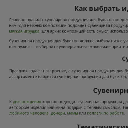
Как выбрать 
Главное правило: сувенирная продукция для букетов не до
ним. Для нежных композиций подойдёт сувенирная продукци
мягкая игрушка
. Для ярких композиций есть смысл использ
Сувенирная продукция для букетов должна выбираться с уч
вам нужна — выбирайте универсальные маленькие приятнос
С
Праздник задаёт настроение, а сувенирная продукция для 
ассортименте найдётся сувенирная продукция для букетов
Сувенирн
К
дню рождения
хорошо подходит сувенирная продукция дл
авторские изделия или мини-подарки с тёплым смыслом. Та
любимого человека
,
дочери
,
мамы
или
коллеги по работе
.
Тематические