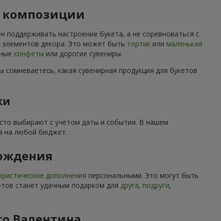
й композиции
н поддерживать настроение букета, а не соревноваться с
их элементов декора. Это может быть
тортик
или
маленькая
нные
конфеты
или дорогие сувениры.
ы сомневаетесь, какая сувенирная продукция для букетов
ки
асто выбирают с учётом даты и события. В нашем
а на любой бюджет.
рождения
ристические дополнения
персональными. Это могут быть
ветов станет удачным подарком для
друга
,
подруги
,
го Валентина