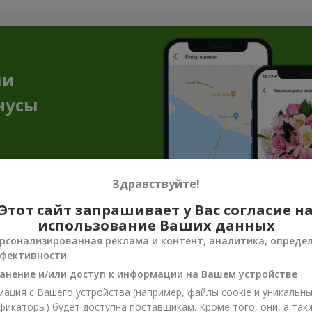
ии
нусы
Здравствуйте!
Этот сайт запрашивает у Вас согласие н
использование Ваших данных
енирная продукция к цветочным пода
рсонализированная реклама и контент, аналитика, опреде
фективности
достаточно, чтобы передать всё настроение, заботу или нежнос
анение и/или доступ к информации на Вашем устройстве
ют эмоцию и делают подарок завершённым. Сувенирная продукция
ация с Вашего устройства (например, файлы cookie и уникальн
фикаторы) будет доступна поставщикам. Кроме того, они, а так