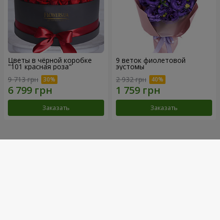
Цветы в чёрной коробке
9 веток фиолетовой
"101 красная роза"
эустомы
9 713 грн
2 932 грн
Заказать
Заказать
Наши достижения
Доставка цветов года в Украине
«Выбор страны»
2026 год