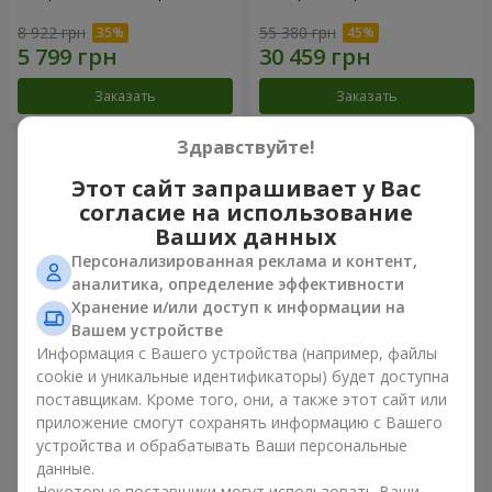
8 922 грн
55 380 грн
Заказать
Заказать
Здравствуйте!
Этот сайт запрашивает у Вас
согласие на использование
Ваших данных
Персонализированная реклама и контент,
аналитика, определение эффективности
Хранение и/или доступ к информации на
Вашем устройстве
Информация с Вашего устройства (например, файлы
Композиция "Ты + Я"
101 белая роза
cookie и уникальные идентификаторы) будет доступна
поставщикам. Кроме того, они, а также этот сайт или
47 718 грн
6 074 грн
приложение смогут сохранять информацию с Вашего
устройства и обрабатывать Ваши персональные
данные.
Заказать
Заказать
Некоторые поставщики могут использовать Ваши