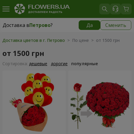
Доставка в
Петрово
?
Да
Сменить
Доставка в
Петрово
|
640 грн
Доставка цветов в г. Петрово
> По цене > от 1500 грн
от 1500 грн
Cортировка:
дешевые
дорогие
популярные