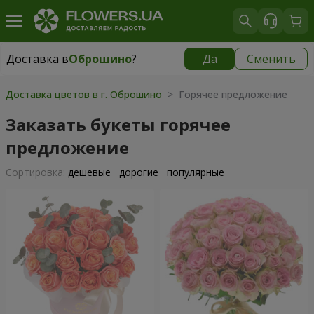
Доставка в
Оброшино
?
Да
Сменить
Доставка в
Оброшино
|
бесплатно
Доставка цветов в г. Оброшино
> Горячее предложение
Заказать букеты горячее
предложение
Cортировка:
дешевые
дорогие
популярные