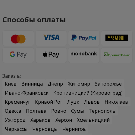
Способы оплаты
Заказ в:
Киев
Винница
Днепр
Житомир
Запорожье
Ивано-Франковск
Кропивницкий (Кировоград)
Кременчуг
Кривой Рог
Луцк
Львов
Николаев
Одесса
Полтава
Ровно
Сумы
Тернополь
Ужгород
Харьков
Херсон
Хмельницкий
Черкассы
Черновцы
Чернигов