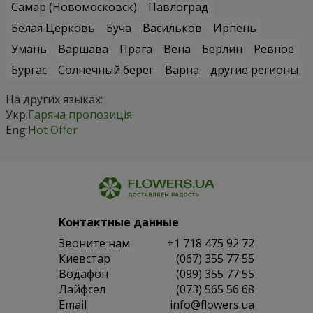
Самар (Новомосковск)
Павлоград
Белая Церковь
Буча
Васильков
Ирпень
Умань
Варшава
Прага
Вена
Берлин
Ревное
Бургас
Солнечный берег
Варна
другие регионы
На других языках:
Укр:
Гаряча пропозиція
Eng:
Hot Offer
Контактные данные
Звоните нам
+1 718 475 92 72
Киевстар
(067) 355 77 55
Водафон
(099) 355 77 55
Лайфсел
(073) 565 56 68
Email
info@flowers.ua