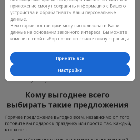
композиции продаются быстрее, чтобы освободить
приложение смогут сохранять информацию с Вашего
место для новых авторских букетов;
устройства и обрабатывать Ваши персональные
поступления большой партии цветов — когда мы
понимаем, что цветов заказано больше, чем нужно,
данные.
делаем привлекательные варианты дешевле,
Некоторые поставщики могут использовать Ваши
сохранив качество.
данные на основании законного интереса. Вы можете
изменить свой выбор позже по ссылке внизу страницы.
Цветы из раздела “Горячее предложение” разлетаются как
горячие пирожки. Поэтому можете не сомневаться: они
свежие, качественные и будут радовать ваших
близких
Принять все
людей
и знакомых довольно долго. А ещё вы получите
настоящий премиальный сервис и современные идеи
Настройки
цветочного оформления, такие как
цветы в коробке
,
заказывая букеты у нас.
Кому выгоднее всего
выбирать такие предложения
Горячее предложение выгодно всем, независимо от того,
готовите вы подарок к празднику или просто так. Каждый,
кто хочет: