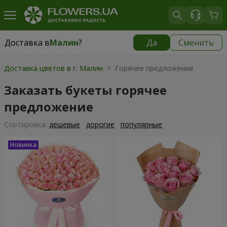
Доставка в
Малин
?
Да
Сменить
Доставка в
Малин
|
1291 грн
Доставка цветов в г. Малин
> Горячее предложение
Заказать букеты горячее
предложение
Cортировка:
дешевые
дорогие
популярные