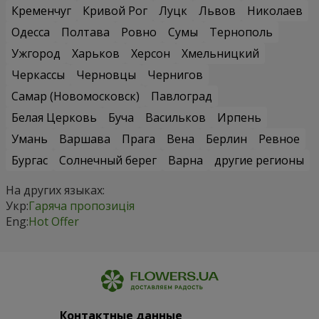
Кременчуг
Кривой Рог
Луцк
Львов
Николаев
Одесса
Полтава
Ровно
Сумы
Тернополь
Ужгород
Харьков
Херсон
Хмельницкий
Черкассы
Черновцы
Чернигов
Самар (Новомосковск)
Павлоград
Белая Церковь
Буча
Васильков
Ирпень
Умань
Варшава
Прага
Вена
Берлин
Ревное
Бургас
Солнечный берег
Варна
другие регионы
На других языках:
Укр:
Гаряча пропозиція
Eng:
Hot Offer
Контактные данные