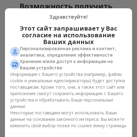
Возможность получить
премиальные композиции
Здравствуйте!
дешевле
Этот сайт запрашивает у Вас
согласие на использование
Всегда мечтали подарить
любимой букет
изысканных
Ваших данных
орхидей, гигантскую композицию из роз или других элитных
Персонализированная реклама и контент,
цветов, чтобы сделать оригинальный сюрприз? Горячее
аналитика, определение эффективности
предложение позволяет приобрести изысканные
Хранение и/или доступ к информации на
эстетические сочетания по приятной цене. То, что раньше
Вашем устройстве
было недоступным, теперь становится доступным с
Информация с Вашего устройства (например, файлы
ассортиментом раздела Горячее предложение.
cookie и уникальные идентификаторы) будет доступна
поставщикам. Кроме того, они, а также этот сайт или
Быстрое оформление заказа
приложение смогут сохранять информацию с Вашего
устройства и обрабатывать Ваши персональные
Компоненты для композиций из раздела Горячее
данные.
предложение есть в наличии. А иногда полностью
Некоторые поставщики могут использовать Ваши
собранные букеты уже готовы. Именно поэтому весь
данные на основании законного интереса. Вы можете
ассортимент раздела Горячее предложение можно
изменить свой выбор позже по ссылке внизу страницы.
заказать мгновенно и получить заказ почти моментально.
Вы выбираете, оплачиваете — и получаете быструю