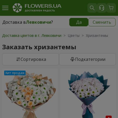
Доставка в
Левковичи
?
Да
Сменить
Доставка в
Левковичи
|
бесплатно
Доставка цветов в г. Левковичи
> Цветы > Хризантемы
Заказать хризантемы
Cортировка
Подкатегории