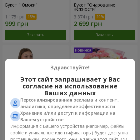
Букет "Юмоки"
Букет "Очарование
нежности"
1 175 грн
3 374 грн
Заказать
Заказать
Здравствуйте!
Этот сайт запрашивает у Вас
согласие на использование
Ваших данных
Персонализированная реклама и контент,
аналитика, определение эффективности
Хранение и/или доступ к информации на
Композиция "Белоснежная
Букет "Sentiment"
гармония"
Вашем устройстве
3 145 грн
1 599 грн
Информация с Вашего устройства (например, файлы
cookie и уникальные идентификаторы) будет доступна
поставщикам. Кроме того, они, а также этот сайт или