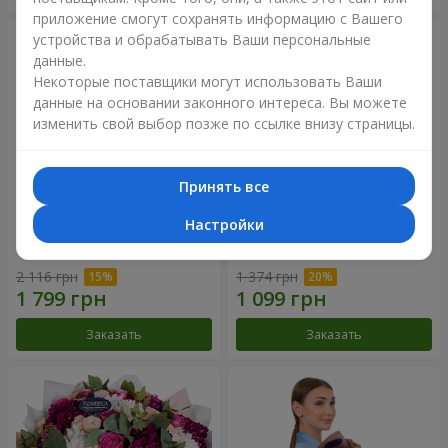
приложение смогут сохранять информацию с Вашего
устройства и обрабатывать Ваши персональные
данные.
Некоторые поставщики могут использовать Ваши
данные на основании законного интереса. Вы можете
изменить свой выбор позже по ссылке внизу страницы.
Принять все
Настройки
Букет "Цветочное Selfie!"
Букет "Яркие солнышки!"
2 116 грн
1 374 грн
Заказать
Заказать