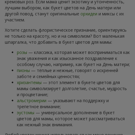
кремовых роз. Если мама ценит экзотику и утонченность,
лучшим выбором, как букет цветов на День матери или
другой повод, станут оригинальные
орхидеи
и миксы с их
участием.
Хотите сделать флористическое признание, ориентируясь
не только на красоту, но и на символизм? Вот маленькая
шпаргалка, что добавить в букет цветов для мамы:
розы
— классика, которая может восприниматься как
знак уважения и как изысканное поздравление к
особому случаю, например, как букет на День матери;
пионы
— тёплые и нежные, говорят о искренней
заботе и семейных ценностях;
хризантемы
— этот элемент в букете цветов для
мамы символизирует долголетие, счастье, мудрость
и процветание;
альстромерии
— указывают на поддержку и
трепетное внимание;
эустомы
— универсальное дополнение в букет
цветов для мамы, которое может рассматриваться
как нежный знак внимания.
Любой цветок может использоваться как моно решение