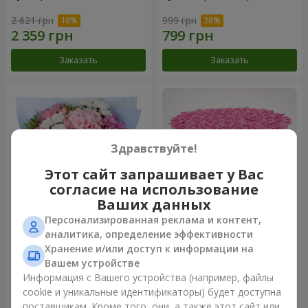
2 621 грн
999 грн
Заказать
Заказать
Здравствуйте!
Этот сайт запрашивает у Вас
согласие на использование
Ваших данных
Персонализированная реклама и контент,
Романтический букет
Цветы в коробке "101
аналитика, определение эффективности
"Небеса"
розовая роза"
Хранение и/или доступ к информации на
2 124 грн
8 999 грн
Вашем устройстве
Информация с Вашего устройства (например, файлы
cookie и уникальные идентификаторы) будет доступна
Заказать
Заказать
поставщикам. Кроме того, они, а также этот сайт или