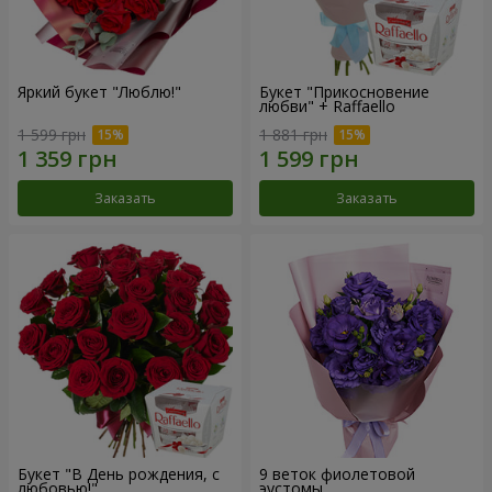
Яркий букет "Люблю!"
Букет "Прикосновение
любви" + Raffaello
1 599 грн
1 881 грн
Заказать
Заказать
Букет "В День рождения, с
9 веток фиолетовой
любовью!"
эустомы