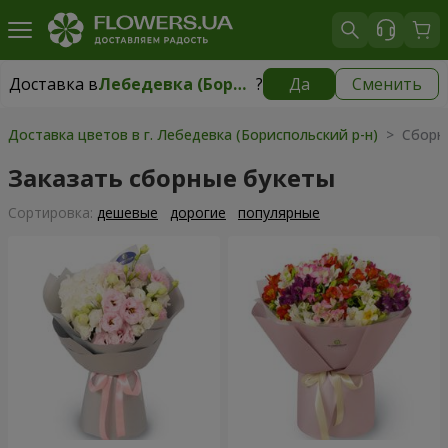
Доставка в
Лебедевка (Бориспольский р-н)
?
Да
Сменить
Доставка в
Лебедевка (Бориспольский р-н)
|
1245 грн
Доставка цветов в г. Лебедевка (Бориспольский р-н)
> Сборн
Заказать сборные букеты
Cортировка:
дешевые
дорогие
популярные