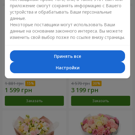
приложение смогут сохранять информацию с Вашего
устройства и обрабатывать Ваши персональные
данные.
Некоторые поставщики могут использовать Ваши
данные на основании законного интереса. Вы можете
изменить свой выбор позже по ссылке внизу страницы.
Принять все
Настройки
Букет "Дзинтарс"
Букет "Your Smile"
1 881 грн
4 570 грн
Заказать
Заказать