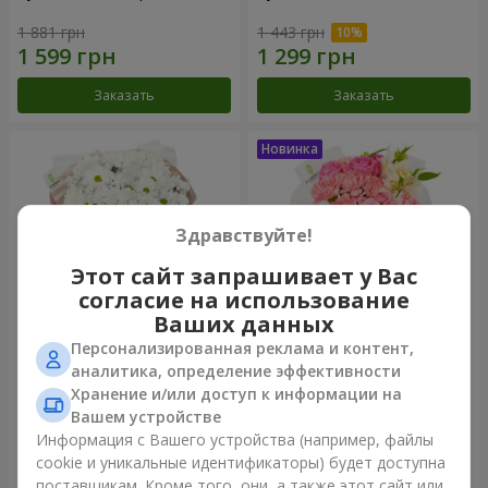
1 881 грн
1 443 грн
Заказать
Заказать
Здравствуйте!
Этот сайт запрашивает у Вас
согласие на использование
Ваших данных
Персонализированная реклама и контент,
Букет "White happiness"
Букет "Розовый зефир"
аналитика, определение эффективности
Хранение и/или доступ к информации на
999 грн
1 411 грн
Вашем устройстве
Информация с Вашего устройства (например, файлы
cookie и уникальные идентификаторы) будет доступна
Заказать
Заказать
поставщикам. Кроме того, они, а также этот сайт или