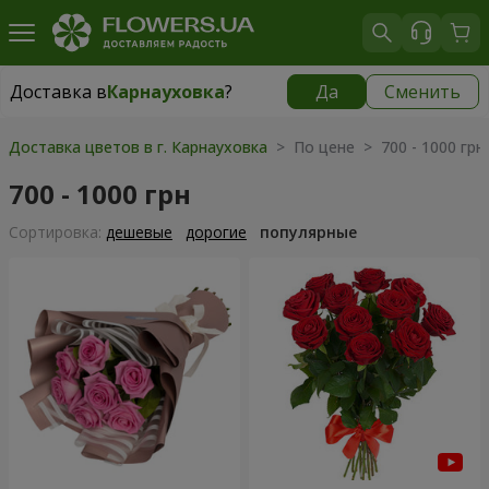
Доставка в
Карнауховка
?
Да
Сменить
Доставка в
Карнауховка
|
бесплатно
Доставка цветов в г. Карнауховка
> По цене > 700 - 1000 грн
700 - 1000 грн
Cортировка:
дешевые
дорогие
популярные