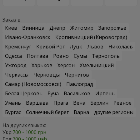
Заказ в:
Киев
Винница
Днепр
Житомир
Запорожье
Ивано-Франковск
Кропивницкий (Кировоград)
Кременчуг
Кривой Рог
Луцк
Львов
Николаев
Одесса
Полтава
Ровно
Сумы
Тернополь
Ужгород
Харьков
Херсон
Хмельницкий
Черкассы
Черновцы
Чернигов
Самар (Новомосковск)
Павлоград
Белая Церковь
Буча
Васильков
Ирпень
Умань
Варшава
Прага
Вена
Берлин
Ревное
Бургас
Солнечный берег
Варна
другие регионы
На других языках:
Укр:
700 - 1000 грн
Eng:
700 - 1000 uah