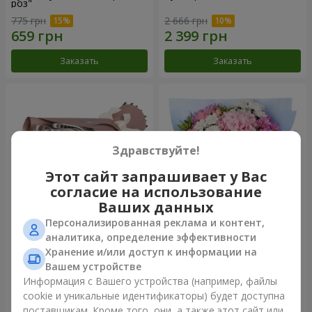
роз"
775 грн
2 666 грн
Заказать
Заказать
Здравствуйте!
Этот сайт запрашивает у Вас
согласие на использование
Ваших данных
Персонализированная реклама и контент,
Букет "7 розовых роз!"
Романтический букет
аналитика, определение эффективности
"Небеса"
Хранение и/или доступ к информации на
1 074 грн
2 124 грн
Вашем устройстве
Информация с Вашего устройства (например, файлы
cookie и уникальные идентификаторы) будет доступна
Заказать
Заказать
поставщикам. Кроме того, они, а также этот сайт или