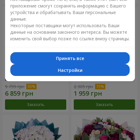
приложение смогут сохранять информацию с Вашего
устройства и обрабатывать Ваши персональные
данные.
Некоторые поставщики могут использовать Ваши
данные на основании законного интереса. Вы можете
изменить свой выбор позже по ссылке внизу страницы.
Принять все
Настройки
Цветы в коробке "101
Букет "Цветочное Selfie!"
розовая роза"
9 799 грн
2 305 грн
Заказать
Заказать