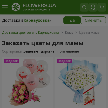
Доставка в
Карнауховка
?
Да
Сменить
Доставка в
Карнауховка
|
бесплатно
Доставка цветов в г. Карнауховка
> Кому > Цветы маме
Заказать цветы для мамы
Cортировка:
дешевые
дорогие
популярные