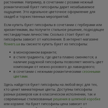
растениями. Например, в сочетании с розами нежный
романтический букет гипсофилы дарит незабываемое
ощущение. Это идеальное цветочное оформление для
свадеб и торжественных мероприятий.
Если купить букет гипсофилы в сочетании с герберами или
хризантемами, вы получите стильное решение, подходящее
нестандартным личностям. Сколько стоит букет из
гипсофилы зависит от наполнения. В интернет-магазине
flowers.ua
вы сможете купить букет из гипсофилы:
в монохромном варианте;
в стиле градиента, где цвета плавно сменяются; а
наличие радужной гипсофилы позволяет менять цвет
композиции от нежно-розового до лавандового;
в сочетании с нежными романтическими
сезонными
цветами
.
Здесь найдется букет гипсофилы на любой вкус для тех,
кто ценит миниатюрные цветы. Доступны гипсофилы
разных размеров как в классическом исполнении, так и
современные стилизованные
решения в шляпной коробке
или корзине. На букет гипсофилы цена зависит от