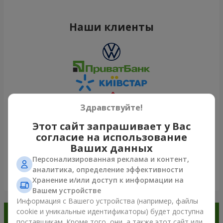
Наши клиенты
Здравствуйте!
Этот сайт запрашивает у Вас
согласие на использование
Ваших данных
Персонализированная реклама и контент,
аналитика, определение эффективности
Посмотреть все
Хранение и/или доступ к информации на
Вашем устройстве
Информация с Вашего устройства (например, файлы
cookie и уникальные идентификаторы) будет доступна
Заказывайте в приложении
поставщикам. Кроме того, они, а также этот сайт или