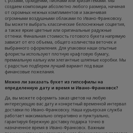
с розами, орхидеями, пионами или хризантемами. Мы
создаем композиции абсолютно любого размера, начиная
от скромных нежных комплиментов и заканчивая
огромными воздушными облаками по Ивано-Франковску.
Вы можете выбрать классические белоснежные соцветия,
а также яркие цветные или оригинальные радужные
оттенки. Финальная стоимость готового букета напрямую
зависит от его объема, общего количества веточек и
выбранного оформления. Для упаковки наши опытные
флористы используют плотную крафтовую бумагу,
премиальную кальку или элегантные шляпные коробки. Мы
с радостью подберем лучший вариант под ваши
финансовые пожелания.
Можно ли заказать букет из гипсофилы на
определенную дату и время м Ивано-Франковск?
Да, вы можете оформить заказ цветов на любую
интересующую вас дату и конкретный временной интервал
доставки по Ивано-Франковску. Наша курьерская служба
работает максимально оперативно и пунктуально,
гарантируя бережную доставку подарка точно в
назначенное время в Ивано-Франковск. Важным