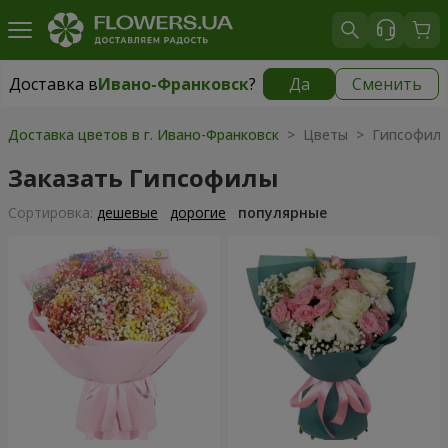
Доставка в
Ивано-Франковск
?
Да
Сменить
Доставка в
Ивано-Франковск
|
бесплатно
Доставка цветов в г. Ивано-Франковск
> Цветы > Гипсофил
Заказать Гипсофилы
Cортировка:
дешевые
дорогие
популярные