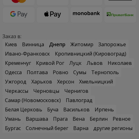
Заказ в:
Киев
Винница
Днепр
Житомир
Запорожье
Ивано-Франковск
Кропивницкий (Кировоград)
Кременчуг
Кривой Рог
Луцк
Львов
Николаев
Одесса
Полтава
Ровно
Сумы
Тернополь
Ужгород
Харьков
Херсон
Хмельницкий
Черкассы
Черновцы
Чернигов
Самар (Новомосковск)
Павлоград
Белая Церковь
Буча
Васильков
Ирпень
Умань
Варшава
Прага
Вена
Берлин
Ревное
Бургас
Солнечный берег
Варна
другие регионы