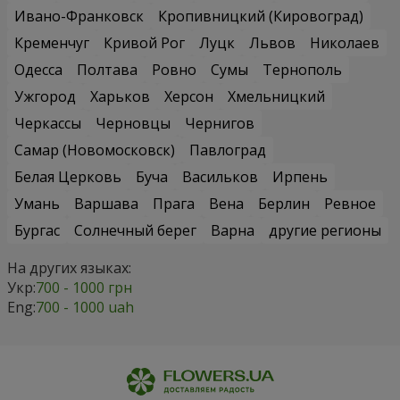
Ивано-Франковск
Кропивницкий (Кировоград)
Кременчуг
Кривой Рог
Луцк
Львов
Николаев
Одесса
Полтава
Ровно
Сумы
Тернополь
Ужгород
Харьков
Херсон
Хмельницкий
Черкассы
Черновцы
Чернигов
Самар (Новомосковск)
Павлоград
Белая Церковь
Буча
Васильков
Ирпень
Умань
Варшава
Прага
Вена
Берлин
Ревное
Бургас
Солнечный берег
Варна
другие регионы
На других языках:
Укр:
700 - 1000 грн
Eng:
700 - 1000 uah