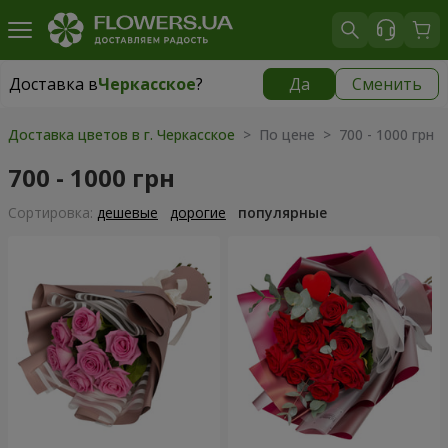
Доставка в
Черкасское
?
Да
Сменить
Доставка в
Черкасское
|
бесплатно
Доставка цветов в г. Черкасское
> По цене > 700 - 1000 грн
700 - 1000 грн
Cортировка:
дешевые
дорогие
популярные