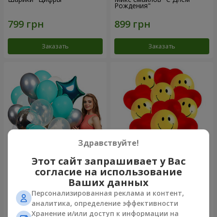
Рождения"
Заказать
Заказать
Здравствуйте!
Этот сайт запрашивает у Вас
Коллекция шариков
11 желтых смайлов и
согласие на использование
"Бирюза" - 9 шариков
красных сердец
Ваших данных
Персонализированная реклама и контент,
аналитика, определение эффективности
Хранение и/или доступ к информации на
Заказать
Заказать