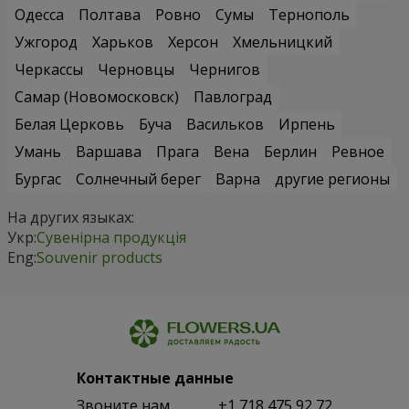
Одесса
Полтава
Ровно
Сумы
Тернополь
Ужгород
Харьков
Херсон
Хмельницкий
Черкассы
Черновцы
Чернигов
Самар (Новомосковск)
Павлоград
Белая Церковь
Буча
Васильков
Ирпень
Умань
Варшава
Прага
Вена
Берлин
Ревное
Бургас
Солнечный берег
Варна
другие регионы
На других языках:
Укр:
Сувенірна продукція
Eng:
Souvenir products
Контактные данные
Звоните нам
+1 718 475 92 72