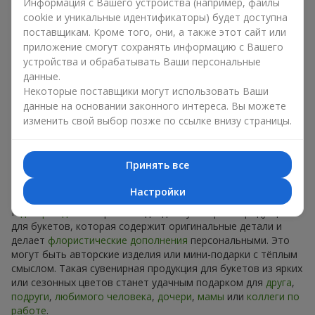
Информация с Вашего устройства (например, файлы
Сувениры к букетам на разные
cookie и уникальные идентификаторы) будет доступна
праздники
поставщикам. Кроме того, они, а также этот сайт или
приложение смогут сохранять информацию с Вашего
Праздник задаёт настроение, а сувенирная продукция для
устройства и обрабатывать Ваши персональные
букетов его подчёркивает. Именно поэтому сувениры к
данные.
цветам часто выбирают с учётом даты и события. В нашем
Некоторые поставщики могут использовать Ваши
ассортименте найдётся сувенирная продукция для букетов,
данные на основании законного интереса. Вы можете
которая подойдёт к любому празднику и может быть
изменить свой выбор позже по ссылке внизу страницы.
рассчитана на любой бюджет.
Сувенирная продукция к
Принять все
букетам на День рождения
Настройки
К
дню рождения
хорошо подходит сувенирная продукция
для букетов, которая содержит оригинальные детали и
делает
флористические дополнения
персональными. Это
могут быть авторские изделия или мини-подарки с тёплым
смыслом. Такая сувенирная продукция для букетов из ярких
или сезонных цветов станет удачным подарком для
друга
,
подруги
,
любимого человека
,
дочери
,
мамы
или
коллеги по
работе
.