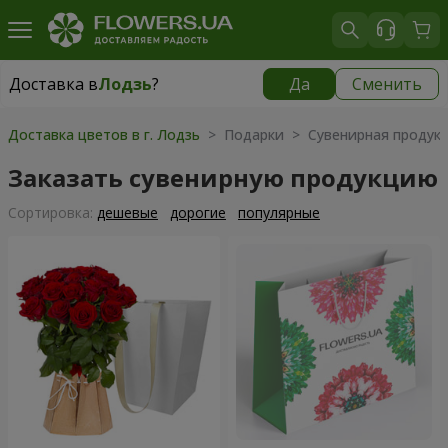
Доставка в
Лодзь
?
Да
Сменить
Доставка в
Лодзь
|
350 грн
Доставка цветов в г. Лодзь
> Подарки > Сувенирная продук
Заказать сувенирную продукцию
Cортировка:
дешевые
дорогие
популярные