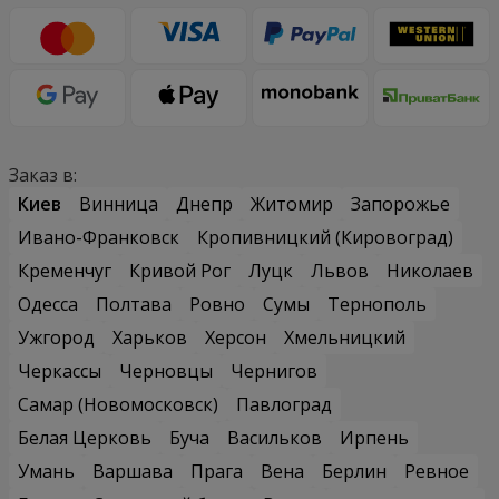
Заказ в:
Киев
Винница
Днепр
Житомир
Запорожье
Ивано-Франковск
Кропивницкий (Кировоград)
Кременчуг
Кривой Рог
Луцк
Львов
Николаев
Одесса
Полтава
Ровно
Сумы
Тернополь
Ужгород
Харьков
Херсон
Хмельницкий
Черкассы
Черновцы
Чернигов
Самар (Новомосковск)
Павлоград
Белая Церковь
Буча
Васильков
Ирпень
Умань
Варшава
Прага
Вена
Берлин
Ревное