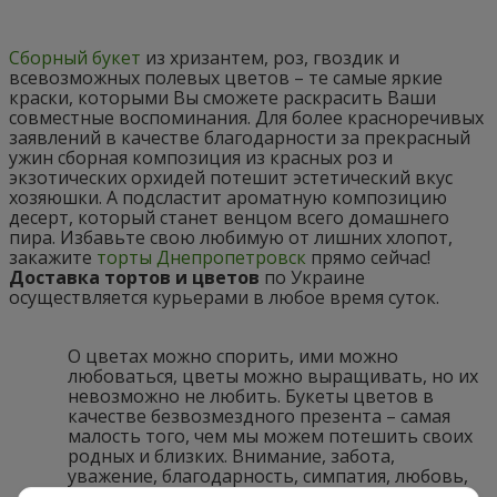
Сборный букет
из хризантем, роз, гвоздик и
всевозможных полевых цветов – те самые яркие
краски, которыми Вы сможете раскрасить Ваши
совместные воспоминания. Для более красноречивых
заявлений в качестве благодарности за прекрасный
ужин сборная композиция из красных роз и
экзотических орхидей потешит эстетический вкус
хозяюшки. А подсластит ароматную композицию
десерт, который станет венцом всего домашнего
пира. Избавьте свою любимую от лишних хлопот,
закажите
торты Днепропетровск
прямо сейчас!
Доставка тортов и цветов
по Украине
осуществляется курьерами в любое время суток.
О цветах можно спорить, ими можно
любоваться, цветы можно выращивать, но их
невозможно не любить. Букеты цветов в
качестве безвозмездного презента – самая
малость того, чем мы можем потешить своих
родных и близких. Внимание, забота,
уважение, благодарность, симпатия, любовь,
страсть – каждая Ваша эмоция может