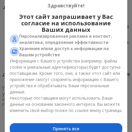
уместиться в одном букете цветов. Главное,
Здравствуйте!
сделать правильный выбор. Доставка цветов
по Украине Flowers.ua ежедневно помогает
Этот сайт запрашивает у Вас
принимать верные решения, руководствуясь
согласие на использование
Вашими самыми светлыми эмоциями. Команда
Ваших данных
флористов гарантирует оригинальность и
Персонализированная реклама и контент,
первоклассную свежесть букета цветов. Не
думайте о времени, о своевременности заказа
аналитика, определение эффективности
позаботится
доставка цветов
Хранение и/или доступ к информации на
Днепропетровск
.
Вашем устройстве
Информация с Вашего устройства (например, файлы
cookie и уникальные идентификаторы) будет доступна
поставщикам. Кроме того, они, а также этот сайт или
Дата:
20.02.2015
Просмотров:
4929
приложение смогут сохранять информацию с Вашего
устройства и обрабатывать Ваши персональные
Подставка для цветов:
Композиции из цветов
данные.
удобное решение для
на 8 марта: подборка
Некоторые поставщики могут использовать Ваши
оформления небольших
для праздника женщин
пространств
данные на основании законного интереса. Вы можете
изменить свой выбор позже по ссылке внизу страницы.
Только что доставили
Принять все