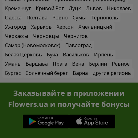
Кременчуг
Кривой Рог
Луцк
Львов
Николаев
Одесса
Полтава
Ровно
Сумы
Тернополь
Ужгород
Харьков
Херсон
Хмельницкий
Черкассы
Черновцы
Чернигов
Самар (Новомосковск)
Павлоград
Белая Церковь
Буча
Васильков
Ирпень
Умань
Варшава
Прага
Вена
Берлин
Ревное
Бургас
Солнечный берег
Варна
другие регионы
Заказывайте в приложении
Flowers.ua и получайте бонусы