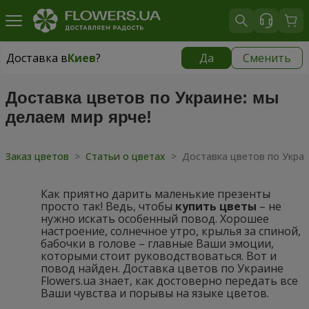
Доставка в
Киев
?
Да
Сменить
Доставка в
Киев
|
бесплатно
Доставка цветов по Украине: мы
делаем мир ярче!
Заказ цветов
>
Статьи о цветах
>
Доставка цветов по Украи
Как приятно дарить маленькие презенты
просто так! Ведь, чтобы
купить цветы
– не
нужно искать особенный повод. Хорошее
настроение, солнечное утро, крылья за спиной,
бабочки в голове – главные Ваши эмоции,
которыми стоит руководствоваться. Вот и
повод найден. Доставка цветов по Украине
Flowers.ua знает, как достоверно передать все
Ваши чувства и порывы на языке цветов.