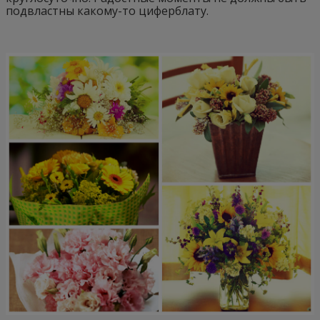
подвластны какому-то циферблату.