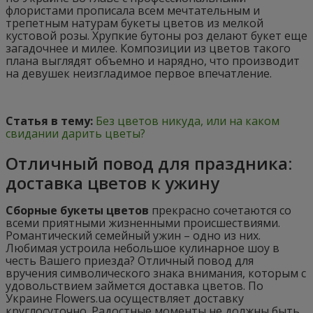
флористами прописала всем мечтательным и
трепетным натурам букеты цветов из мелкой
кустовой розы. Хрупкие бутоны роз делают букет еще
загадочнее и милее. Композиции из цветов такого
плана выглядят объемно и нарядно, что производит
на девушек неизгладимое первое впечатление.
Статья в тему:
Без цветов никуда, или на каком
свидании дарить цветы?
Отличный повод для праздника:
доставка цветов к ужину
Сборные букеты цветов
прекрасно сочетаются со
всеми приятными жизненными происшествиями.
Романтический семейный ужин – одно из них.
Любимая устроила небольшое кулинарное шоу в
честь Вашего приезда? Отличный повод для
вручения символического знака внимания, которым с
удовольствием займется доставка цветов. По
Украине Flowers.ua осуществляет доставку
круглосуточно. Радостные моменты не должны быть