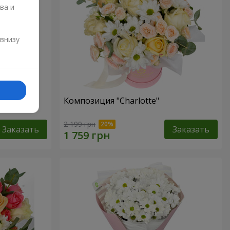
ва и
и
 внизу
"
Композиция "Charlotte"
2 199 грн
Заказать
Заказать