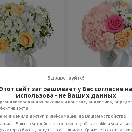
робке "Белый шелк"
Цветы в коробке "Счастья
Здравствуйте!
избежать"
Этот сайт запрашивает у Вас согласие н
1 599 грн
Заказать
использование Ваших данных
рсонализированная реклама и контент, аналитика, опреде
фективности
анение и/или доступ к информации на Вашем устройстве
ация с Вашего устройства (например, файлы cookie и уникальн
фикаторы) будет доступна поставщикам. Кроме того, они, а так