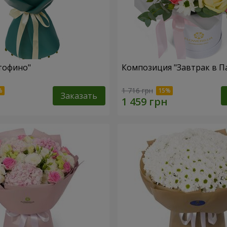
тофино"
Композиция "Завтрак в П
1 716 грн
Заказать