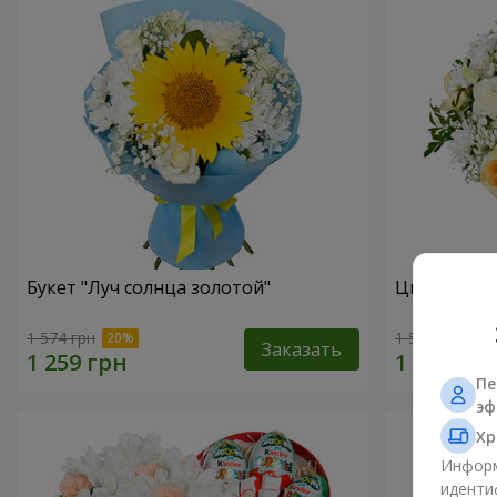
Букет "Луч солнца золотой"
Цветы в ко
1 574 грн
1 599 грн
Заказать
Пе
эф
Хр
Информ
иденти