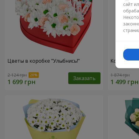
сайт и
обраба
Некото
законн
страни
Цветы в коробке "Улыбнись!"
Корзина "А
2 124 грн
1 874 грн
Заказать