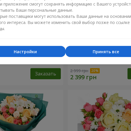
ли приложение смогут сохранять информацию с Вашего устройст
тывать Ваши персональные данные.
рые поставщики могут использовать Ваши данные на основани
ого интереса. Вы можете изменить свой выбор позже по ссылке
цы.
Настройки
Принять все
нгелочек"
Корзина "Влюбленный сад
2 999 грн
Заказать