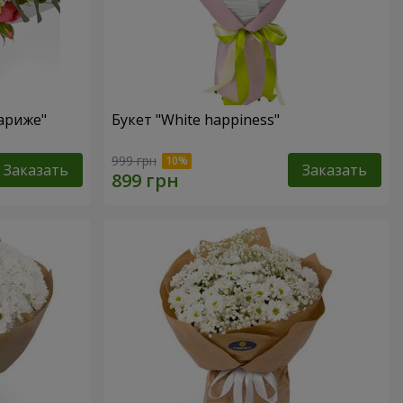
ариже"
Букет "White happiness"
999 грн
Заказать
Заказать