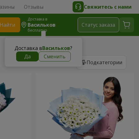
азины
Отзывы
Свяжитесь с нами
Доставка в
Найти
Васильков
Cтатус заказа
бесплатно
Доставка в
Васильков
?
Да
Сменить
Подкатегории