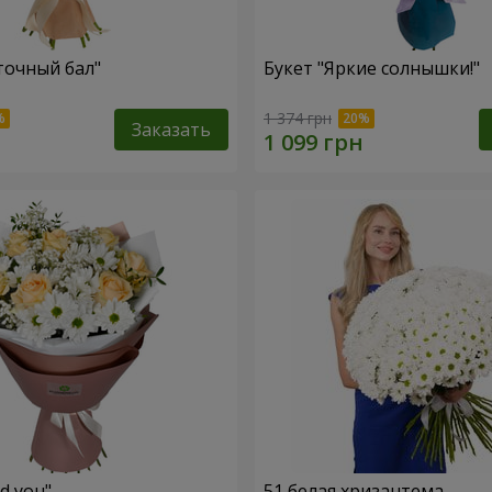
точный бал"
Букет "Яркие солнышки!"
1 374 грн
Заказать
ed you"
51 белая хризантема