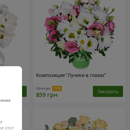
 не
Композиция "Лучики в глазах"
а
954 грн
Заказать
Заказать
ление
ые
же этот