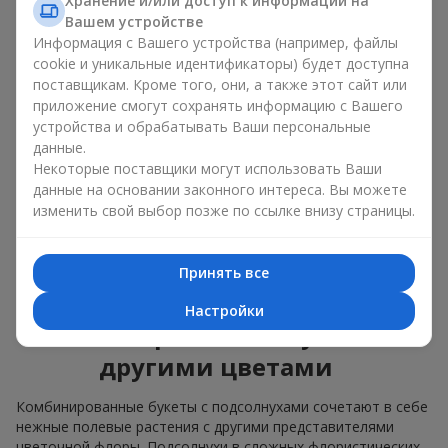
Хранение и/или доступ к информации на
яркие букеты с побегами нежной зелени.
Вашем устройстве
Информация с Вашего устройства (например, файлы
Единственный нюанс: подсолнухи — сезонные цветы,
cookie и уникальные идентификаторы) будет доступна
доступные для продажи только в период цветения.
поставщикам. Кроме того, они, а также этот сайт или
приложение смогут сохранять информацию с Вашего
Классический букет с
устройства и обрабатывать Ваши персональные
подсолнухами
данные.
Некоторые поставщики могут использовать Ваши
Классический букет с подсолнухами подчёркивает
данные на основании законного интереса. Вы можете
природную форму и цветовую гамму яркого цветка.
изменить свой выбор позже по ссылке внизу страницы.
Крупные цветы и высокие стебли создают чёткий силуэт
композиции. Это универсальные летние композиции,
которые подходят как для торжественных событий, так и
Принять все
просто как приятный подарок на каждый день.
Настройки
Комбинированные букеты с
другими цветами
Комбинированные букеты с подсолнухами сочетают в себе
нежные полевые растения с другими представителями
цветочной флоры. Подсолнухи в сложных флористических