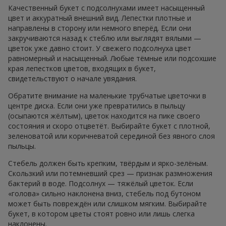
Качественный букет с подсолнухами имеет насыщенный
цвет и аккуратный внешний вид. Лепестки плотные и
направлены в сторону или немного вперёд. Если они
закручиваются назад к стеблю или выглядят вялыми —
цветок уже давно стоит. У свежего подсолнуха цвет
равномерный и насыщенный. Любые тёмные или подсохшие
края лепестков цветов, входящих в букет,
свидетельствуют о начале увядания.
Обратите внимание на маленькие трубчатые цветочки в
центре диска. Если они уже превратились в пыльцу
(осыпаются жёлтым), цветок находится на пике своего
состояния и скоро отцветёт. Выбирайте букет с плотной,
зеленоватой или коричневатой серединой без явного слоя
пыльцы.
Стебель должен быть крепким, твёрдым и ярко-зелёным.
Скользкий или потемневший срез — признак размножения
бактерий в воде. Подсолнух — тяжёлый цветок. Если
«голова» сильно наклонена вниз, стебель под бутоном
может быть повреждён или слишком мягким. Выбирайте
букет, в котором цветы стоят ровно или лишь слегка
наклонены.