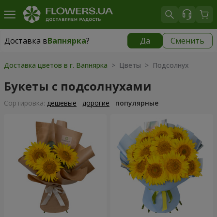
Доставка в
Вапнярка
?
Да
Сменить
Доставка в
Вапнярка
|
1595 грн
Доставка цветов в г. Вапнярка
> Цветы > Подсолнух
Букеты с подсолнухами
Cортировка:
дешевые
дорогие
популярные