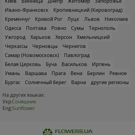
Киев
Винница
Днепр
Житомир
Запорожье
Ивано-Франковск
Кропивницкий (Кировоград)
Кременчуг
Кривой Рог
Луцк
Львов
Николаев
Одесса
Полтава
Ровно
Сумы
Тернополь
Ужгород
Харьков
Херсон
Хмельницкий
Черкассы
Черновцы
Чернигов
Самар (Новомосковск)
Павлоград
Белая Церковь
Буча
Васильков
Ирпень
Умань
Варшава
Прага
Вена
Берлин
Ревное
Бургас
Солнечный берег
Варна
другие регионы
На других языках:
Укр:
Соняшник
Eng:
Sunflower