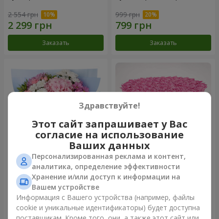
2 554 грн
999 грн
Заказать
Заказать
Здравствуйте!
Этот сайт запрашивает у Вас
согласие на использование
Ваших данных
Персонализированная реклама и контент,
Романтический букет
Цветы в коробке "101
аналитика, определение эффективности
"Небеса"
розовая роза"
Хранение и/или доступ к информации на
2 074 грн
9 999 грн
Вашем устройстве
Информация с Вашего устройства (например, файлы
cookie и уникальные идентификаторы) будет доступна
Заказать
Заказать
поставщикам. Кроме того, они, а также этот сайт или