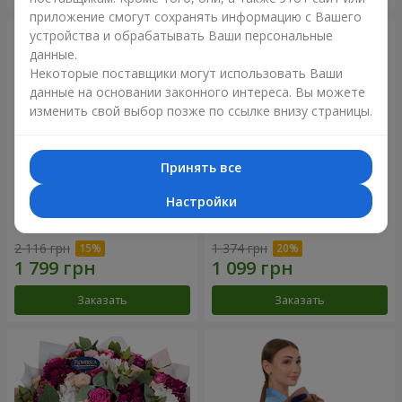
приложение смогут сохранять информацию с Вашего
устройства и обрабатывать Ваши персональные
данные.
Некоторые поставщики могут использовать Ваши
данные на основании законного интереса. Вы можете
изменить свой выбор позже по ссылке внизу страницы.
Принять все
Настройки
Букет "Цветочное Selfie!"
Букет "Яркие солнышки!"
2 116 грн
1 374 грн
Заказать
Заказать