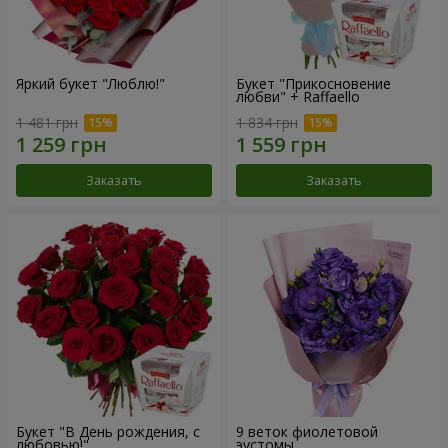
Яркий букет "Люблю!"
Букет "Прикосновение
любви" + Raffaello
1 481 грн
1 834 грн
Заказать
Заказать
Букет "В День рождения, с
9 веток фиолетовой
любовью!"
эустомы