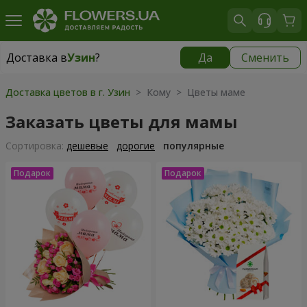
Доставка в
Узин
?
Да
Сменить
Доставка в
Узин
|
бесплатно
Доставка цветов в г. Узин
> Кому > Цветы маме
Заказать цветы для мамы
Cортировка:
дешевые
дорогие
популярные