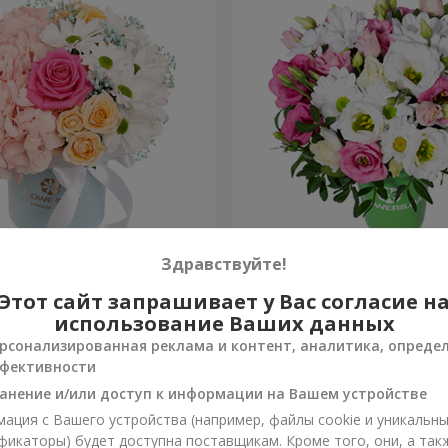
робке "Счастья не
Композиция "Лучики в гла
Здравствуйте!
Этот сайт запрашивает у Вас согласие н
999 грн
Заказать
использование Ваших данных
рсонализированная реклама и контент, аналитика, опреде
фективности
анение и/или доступ к информации на Вашем устройстве
ация с Вашего устройства (например, файлы cookie и уникальн
фикаторы) будет доступна поставщикам. Кроме того, они, а так