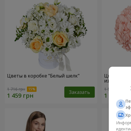
Цветы в коробке "Белый шелк"
Цветы в ко
избежать"
1 716 грн
1 599 грн
Заказать
Пе
эф
Хр
Информ
иденти