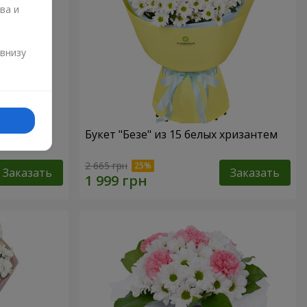
ва и
и
 внизу
Букет "Безе" из 15 белых хризантем
2 665 грн
Заказать
Заказать