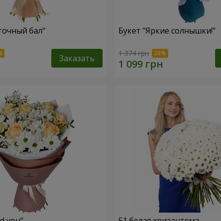
точный бал"
Букет "Яркие солнышки!"
1 374 грн
Заказать
ed you"
51 белая хризантема