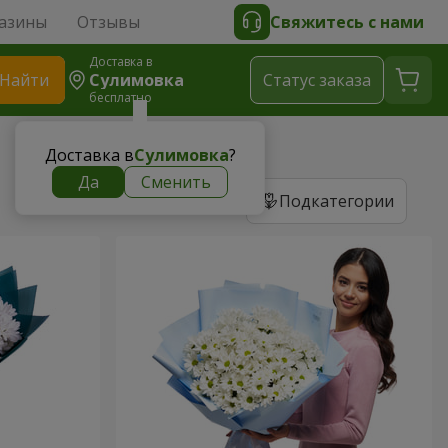
азины
Отзывы
Свяжитесь с нами
Доставка в
Найти
Сулимовка
Cтатус заказа
бесплатно
Доставка в
Сулимовка
?
Да
Сменить
Подкатегории