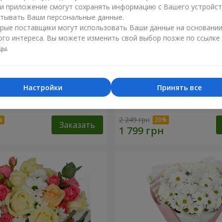
ли приложение смогут сохранять информацию с Вашего устройст
тывать Ваши персональные данные.
рые поставщики могут использовать Ваши данные на основани
ого интереса. Вы можете изменить свой выбор позже по ссылке
цы.
Настройки
Принять все
любленный сад"
Композиция "Charlotte"
2 249 грн
Заказать