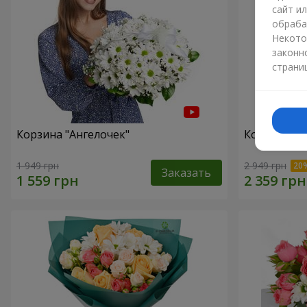
сайт и
обраба
Некото
законн
страни
Корзина "Ангелочек"
Корзина "В
1 949 грн
2 949 грн
Заказать