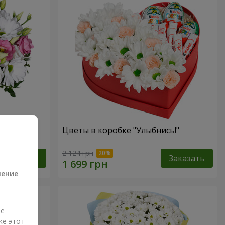
зах"
Цветы в коробке "Улыбнись!"
а
2 124 грн
Заказать
Заказать
ление
ые
же этот