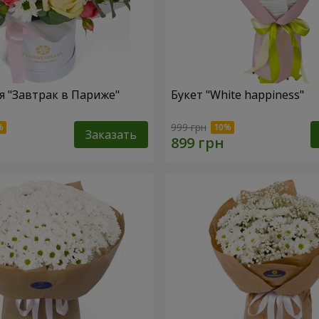
 "Завтрак в Париже"
Букет "White happiness"
999 грн
Заказать