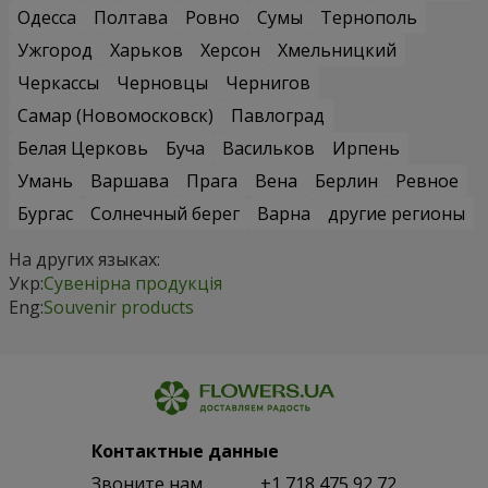
Одесса
Полтава
Ровно
Сумы
Тернополь
Ужгород
Харьков
Херсон
Хмельницкий
Черкассы
Черновцы
Чернигов
Самар (Новомосковск)
Павлоград
Белая Церковь
Буча
Васильков
Ирпень
Умань
Варшава
Прага
Вена
Берлин
Ревное
Бургас
Солнечный берег
Варна
другие регионы
На других языках:
Укр:
Сувенірна продукція
Eng:
Souvenir products
Контактные данные
Звоните нам
+1 718 475 92 72