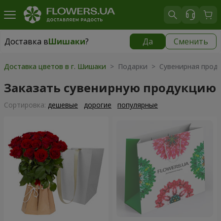
Доставка в
Шишаки
?
Да
Сменить
Доставка в
Шишаки
|
1291 грн
Доставка цветов в г. Шишаки
> Подарки > Сувенирная прод
Заказать сувенирную продукцию
Cортировка:
дешевые
дорогие
популярные