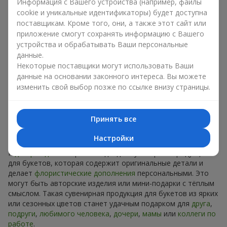
Информация с Вашего устройства (например, файлы
Сувениры к букетам на разные
cookie и уникальные идентификаторы) будет доступна
праздники
поставщикам. Кроме того, они, а также этот сайт или
приложение смогут сохранять информацию с Вашего
Праздник задаёт настроение, а сувенирная продукция для
устройства и обрабатывать Ваши персональные
букетов его подчёркивает. Именно поэтому сувениры к
данные.
цветам часто выбирают с учётом даты и события. В нашем
Некоторые поставщики могут использовать Ваши
ассортименте найдётся сувенирная продукция для букетов,
данные на основании законного интереса. Вы можете
которая подойдёт к любому празднику и может быть
изменить свой выбор позже по ссылке внизу страницы.
рассчитана на любой бюджет.
Сувенирная продукция к
Принять все
букетам на День рождения
Настройки
К
дню рождения
хорошо подходит сувенирная продукция
для букетов, которая содержит оригинальные детали и
делает
флористические дополнения
персональными. Это
могут быть авторские изделия или мини-подарки с тёплым
смыслом. Такая сувенирная продукция для букетов из ярких
или сезонных цветов станет удачным подарком для
друга
,
подруги
,
любимого человека
,
дочери
,
мамы
или
коллеги по
работе
.