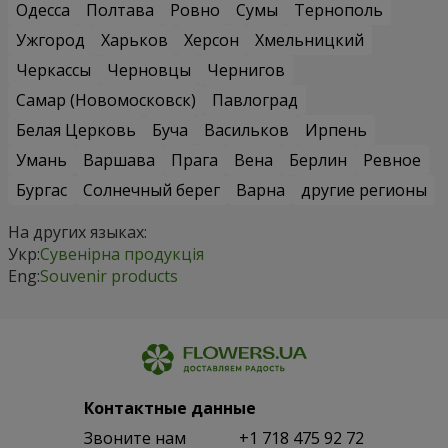
Одесса
Полтава
Ровно
Сумы
Тернополь
Ужгород
Харьков
Херсон
Хмельницкий
Черкассы
Черновцы
Чернигов
Самар (Новомосковск)
Павлоград
Белая Церковь
Буча
Васильков
Ирпень
Умань
Варшава
Прага
Вена
Берлин
Ревное
Бургас
Солнечный берег
Варна
другие регионы
На других языках:
Укр:
Сувенірна продукція
Eng:
Souvenir products
Контактные данные
Звоните нам
+1 718 475 92 72