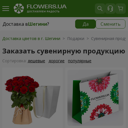
Доставка в
Шегини
?
Да
Сменить
Доставка в
Шегини
|
1276 грн
Доставка цветов в г. Шегини
> Подарки > Сувенирная проду
Заказать сувенирную продукцию
Cортировка:
дешевые
дорогие
популярные