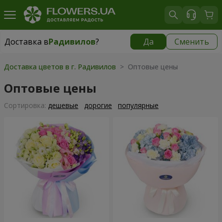
Доставка в
Радивилов
?
Да
Сменить
Доставка в
Радивилов
|
1407 грн
Доставка цветов в г. Радивилов
> Оптовые цены
Оптовые цены
Cортировка:
дешевые
дорогие
популярные