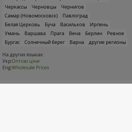
Черкассы
Черновцы
Чернигов
Самар (Новомосковск)
Павлоград
Белая Церковь
Буча
Васильков
Ирпень
Умань
Варшава
Прага
Вена
Берлин
Ревное
Бургас
Солнечный берег
Варна
другие регионы
На других языках:
Укр:
Оптові ціни
Eng:
Wholesale Prices
Контактные данные
Звоните нам
+1 718 475 92 72
Киевстар
(067) 355 77 55
Водафон
(099) 355 77 55