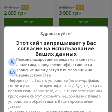
4 141 грн
6 665 грн
Заказать
Заказать
Здравствуйте!
Этот сайт запрашивает у Вас
согласие на использование
Ваших данных
Персонализированная реклама и контент,
аналитика, определение эффективности
Хранение и/или доступ к информации на
Вашем устройстве
Информация с Вашего устройства (например, файлы
101 красная роза
Букет "Сердце – сердцу"
cookie и уникальные идентификаторы) будет доступна
поставщикам. Кроме того, они, а также этот сайт или
10 107 грн
5 765 грн
приложение смогут сохранять информацию с Вашего
устройства и обрабатывать Ваши персональные
данные.
Заказать
Заказать
Некоторые поставщики могут использовать Ваши