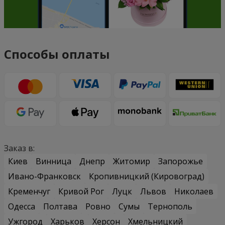
Способы оплаты
Заказ в:
Киев
Винница
Днепр
Житомир
Запорожье
Ивано-Франковск
Кропивницкий (Кировоград)
Кременчуг
Кривой Рог
Луцк
Львов
Николаев
Одесса
Полтава
Ровно
Сумы
Тернополь
Ужгород
Харьков
Херсон
Хмельницкий