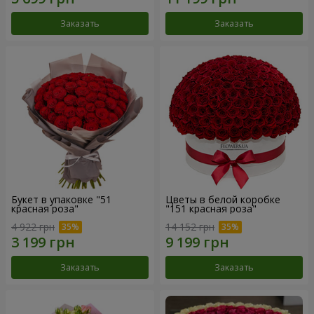
Заказать
Заказать
Букет в упаковке "51
Цветы в белой коробке
красная роза"
"151 красная роза"
4 922 грн
14 152 грн
Заказать
Заказать