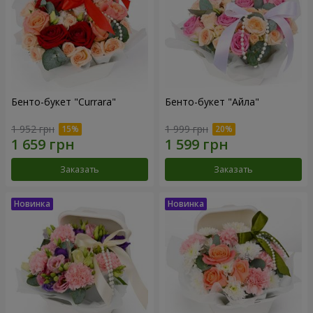
Бенто-букет "Currara"
Бенто-букет "Айла"
1 952 грн
1 999 грн
Заказать
Заказать