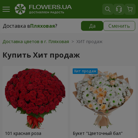
Доставка в
Пляховая
?
Да
Сменить
Доставка в
Пляховая
|
990 грн
Доставка цветов в г. Пляховая
> ХИТ продаж
Купить Хит продаж
101 красная роза
Букет "Цветочный бал"