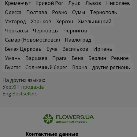
Кременчуг
Кривой Рог
Луцк
Львов
Николаев
Одесса
Полтава
Ровно
Сумы
Тернополь
Ужгород
Харьков
Херсон
Хмельницкий
Черкассы
Черновцы
Чернигов
Самар (Новомосковск)
Павлоград
Белая Церковь
Буча
Васильков
Ирпень
Умань
Варшава
Прага
Вена
Берлин
Ревное
Бургас
Солнечный берег
Варна
другие регионы
На других языках:
Укр:
ХІТ продажів
Eng:
Bestsellers
Контактные данные