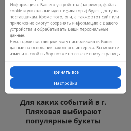
ошибиться с выбором, идеальный вариант —
Информация с Вашего устройства (например, файлы
универсальный букет. Это композиции, которые
cookie и уникальные идентификаторы) будет доступна
подходят для любого возраста и пола, а их состав
поставщикам. Кроме того, они, а также этот сайт или
можно адаптировать под любое мероприятие.
приложение смогут сохранять информацию с Вашего
Массовые цветочные предпочтения. Пионы,
устройства и обрабатывать Ваши персональные
тюльпаны, ромашки — это популярные букеты,
данные.
которые остаются привлекательными для
Некоторые поставщики могут использовать Ваши
покупателей. Они не только прекрасно выглядят, но и
данные на основании законного интереса. Вы можете
отражают атмосферу свежести и природной красоты.
изменить свой выбор позже по ссылке внизу страницы.
Популярные цветы для букетов часто меняются в
зависимости от времени года, но эти классические
композиции всегда остаются в списке самых
Принять все
востребованных. Если вы хотите быть уверенными в своём
выборе, смело обращайтесь к этим проверенным временем
Настройки
цветам.
Для каких событий в г.
Пляховая выбирают
популярные букеты