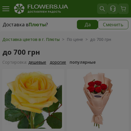
Доставка в
Плюты
?
Да
Сменить
Доставка в
Плюты
|
бесплатно
Доставка цветов в г. Плюты
> По цене > до 700 грн
до 700 грн
Cортировка:
дешевые
дорогие
популярные