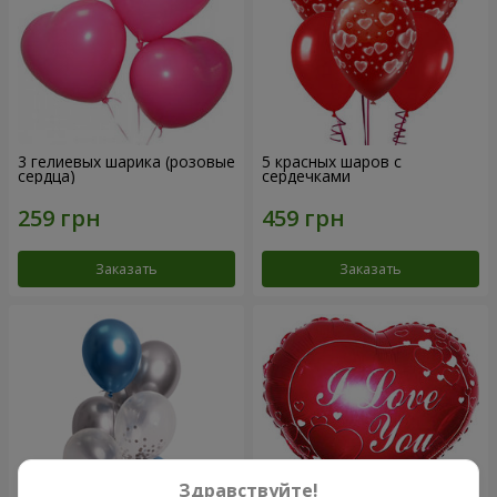
3 гелиевых шарика (розовые
5 красных шаров с
сердца)
сердечками
Заказать
Заказать
Здравствуйте!