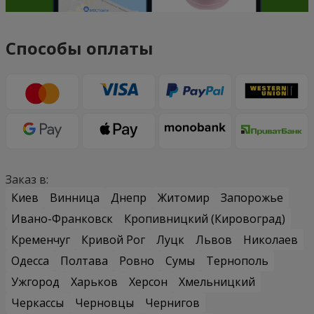
Способы оплаты
Заказ в:
Киев
Винница
Днепр
Житомир
Запорожье
Ивано-Франковск
Кропивницкий (Кировоград)
Кременчуг
Кривой Рог
Луцк
Львов
Николаев
Одесса
Полтава
Ровно
Сумы
Тернополь
Ужгород
Харьков
Херсон
Хмельницкий
Черкассы
Черновцы
Чернигов