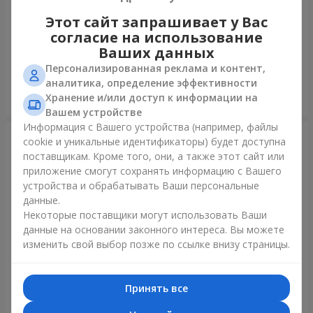
Этот сайт запрашивает у Вас
Фонтан шаров "Шарм"
Шарик "Я тебя люблю"
согласие на использование
Ваших данных
Персонализированная реклама и контент,
аналитика, определение эффективности
Хранение и/или доступ к информации на
Заказать
Заказать
Вашем устройстве
Информация с Вашего устройства (например, файлы
cookie и уникальные идентификаторы) будет доступна
поставщикам. Кроме того, они, а также этот сайт или
приложение смогут сохранять информацию с Вашего
устройства и обрабатывать Ваши персональные
данные.
Некоторые поставщики могут использовать Ваши
данные на основании законного интереса. Вы можете
изменить свой выбор позже по ссылке внизу страницы.
Фонтан шаров "Полярное
Коллекция шариков
сияние"
"Веселый День Рождения" -
Принять все
7 шариков