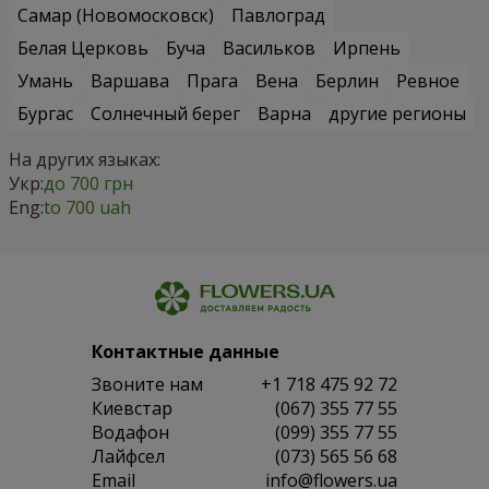
Самар (Новомосковск)
Павлоград
Белая Церковь
Буча
Васильков
Ирпень
Умань
Варшава
Прага
Вена
Берлин
Ревное
Бургас
Солнечный берег
Варна
другие регионы
На других языках:
Укр:
до 700 грн
Eng:
to 700 uah
Контактные данные
Звоните нам
+1 718 475 92 72
Киевстар
(067) 355 77 55
Водафон
(099) 355 77 55
Лайфсел
(073) 565 56 68
Email
info@flowers.ua