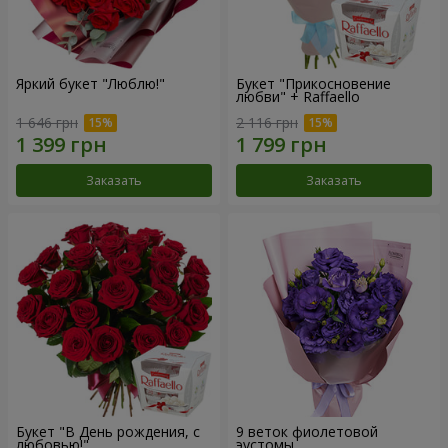
Яркий букет "Люблю!"
Букет "Прикосновение
любви" + Raffaello
1 646 грн
2 116 грн
Заказать
Заказать
Букет "В День рождения, с
9 веток фиолетовой
любовью!"
эустомы