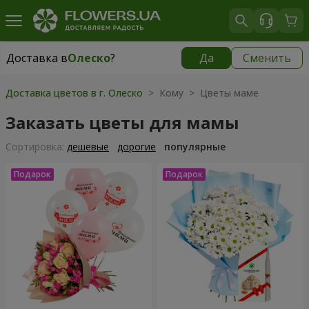
Доставка в
Олеско
?
Да
Сменить
Доставка в
Олеско
|
1189 грн
Доставка цветов в г. Олеско
> Кому > Цветы маме
Заказать цветы для мамы
Cортировка:
дешевые
дорогие
популярные