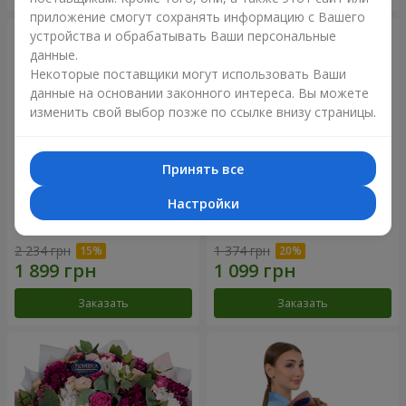
приложение смогут сохранять информацию с Вашего
устройства и обрабатывать Ваши персональные
данные.
Некоторые поставщики могут использовать Ваши
данные на основании законного интереса. Вы можете
изменить свой выбор позже по ссылке внизу страницы.
Принять все
Настройки
Букет "Цветочное Selfie!"
Букет "Яркие солнышки!"
2 234 грн
1 374 грн
Заказать
Заказать