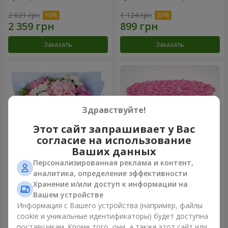
2 621 грн
1 124 грн
Заказать
Заказать
Здравствуйте!
Этот сайт запрашивает у Вас
согласие на использование
Ваших данных
Персонализированная реклама и контент,
Романтический букет
Цветы в коробке "101
аналитика, определение эффективности
"Небеса"
розовая роза"
Хранение и/или доступ к информации на
2 074 грн
10 941 грн
Вашем устройстве
Информация с Вашего устройства (например, файлы
cookie и уникальные идентификаторы) будет доступна
Заказать
Заказать
поставщикам. Кроме того, они, а также этот сайт или