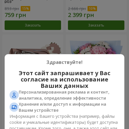
роз"
893 грн
2 666 грн
Заказать
Заказать
Здравствуйте!
Этот сайт запрашивает у Вас
согласие на использование
Ваших данных
Персонализированная реклама и контент,
Букет "7 розовых роз!"
Романтический букет
аналитика, определение эффективности
"Небеса"
Хранение и/или доступ к информации на
1 074 грн
2 074 грн
Вашем устройстве
Информация с Вашего устройства (например, файлы
cookie и уникальные идентификаторы) будет доступна
Заказать
Заказать
поставщикам. Кроме того, они, а также этот сайт или