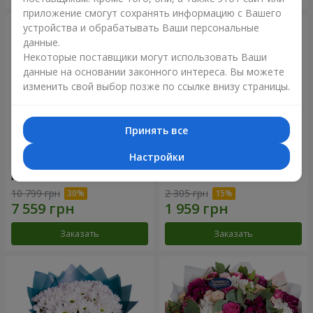
приложение смогут сохранять информацию с Вашего
устройства и обрабатывать Ваши персональные
данные.
Некоторые поставщики могут использовать Ваши
данные на основании законного интереса. Вы можете
изменить свой выбор позже по ссылке внизу страницы.
Принять все
Настройки
Цветы в коробке "101
Букет "Цветочное Selfie!"
розовая роза"
10 799 грн
2 305 грн
Заказать
Заказать