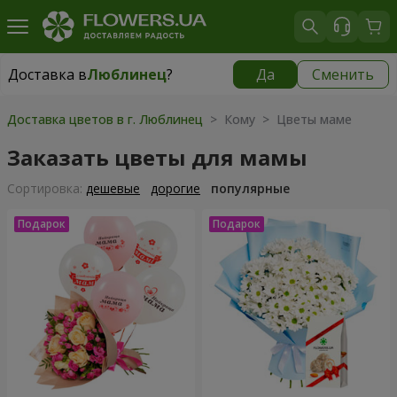
Доставка в
Люблинец
?
Да
Сменить
Доставка в
Люблинец
|
1218 грн
Доставка цветов в г. Люблинец
> Кому > Цветы маме
Заказать цветы для мамы
Cортировка:
дешевые
дорогие
популярные