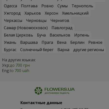
Одесса
Полтава
Ровно
Сумы
Тернополь
Ужгород
Харьков
Херсон
Хмельницкий
Черкассы
Черновцы
Чернигов
Самар (Новомосковск)
Павлоград
Белая Церковь
Буча
Васильков
Ирпень
Умань
Варшава
Прага
Вена
Берлин
Ревное
Бургас
Солнечный берег
Варна
другие регионы
На других языках:
Укр:
до 700 грн
Eng:
to 700 uah
Контактные данные