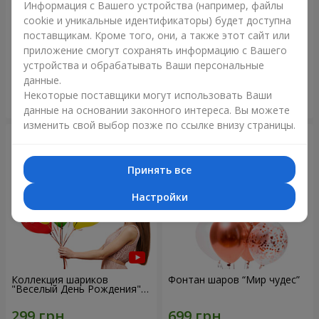
Информация с Вашего устройства (например, файлы
cookie и уникальные идентификаторы) будет доступна
Коллекция шариков
Микс гелиевых шариков
поставщикам. Кроме того, они, а также этот сайт или
"Веселый День Рождения" -
"Поздравление!"
приложение смогут сохранять информацию с Вашего
7 шариков
устройства и обрабатывать Ваши персональные
данные.
Некоторые поставщики могут использовать Ваши
Заказать
Заказать
данные на основании законного интереса. Вы можете
изменить свой выбор позже по ссылке внизу страницы.
Принять все
Настройки
Коллекция шариков
Фонтан шаров “Мир чудес”
"Веселый День Рождения" -
3 шарика