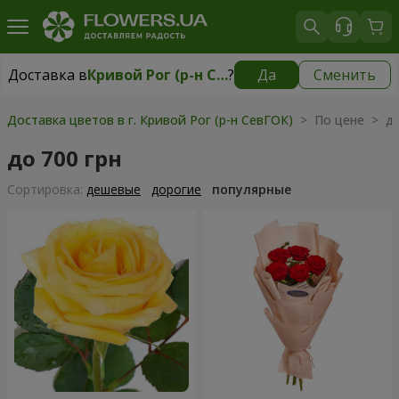
Доставка в
Кривой Рог (р-н СевГОК)
?
Да
Сменить
Доставка в
Кривой Рог (р-н СевГОК)
|
бесплатно
Доставка цветов в г. Кривой Рог (р-н СевГОК)
> По цене > до
до 700 грн
Cортировка:
дешевые
дорогие
популярные