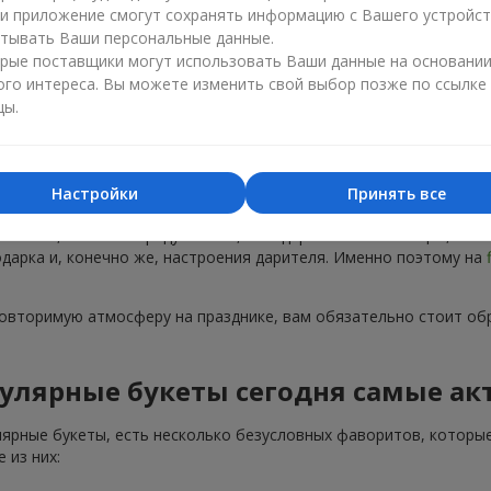
ли приложение смогут сохранять информацию с Вашего устройст
тывать Ваши персональные данные.
рые поставщики могут использовать Ваши данные на основани
ого интереса. Вы можете изменить свой выбор позже по ссылке
цы.
Популярные букеты — тренды сезона
Настройки
Принять все
тренды. Каждый год появляются новые популярные букеты, а не
 на пике, не только радуют глаз, но и дарят особые эмоции, ко
подарка и, конечно же, настроения дарителя. Именно поэтому на
повторимую атмосферу на празднике, вам обязательно стоит об
улярные букеты сегодня самые ак
лярные букеты, есть несколько безусловных фаворитов, которые
 из них: