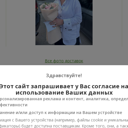
Все фото доставок
Заказать этот товар
Здравствуйте!
Этот сайт запрашивает у Вас согласие н
использование Ваших данных
рсонализированная реклама и контент, аналитика, опреде
фективности
ии
анение и/или доступ к информации на Вашем устройстве
нусы
ация с Вашего устройства (например, файлы cookie и уникальн
фикаторы) будет доступна поставщикам. Кроме того, они, а так