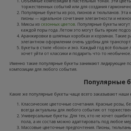
Объёмные композиции в пастельных тонах. Эти цветы
торжественных событий или для создания гармоничн
Популярные букеты из роз, пионов и тюльпанов. Эта 
пионы — идеальное сочетание элегантности и нежнос
Миксы из
сезонных цветов
. Популярные букеты могут
каждой поры года. Летом это могут быть яркие подсо
Аранжировки в шляпных коробках и корзинах. Такие р
элегантном оформлении очень удобны для транспорти
Букеты в стиле «бохо» и эко. Каждый год всё больше
хочет уйти от классики и подарить что-то необычное.
Именно такие популярные букеты занимают лидирующие поз
композиции для любого события.
Популярные бу
Какие же популярные букеты чаще всего заказывают наши к
Классические цветочные сочетания. Красные розы, б
всегда актуальны для любого события: от торжестве
Универсальные букеты. Для тех, кто не хочет ошибит
пола, а их состав можно адаптировать под любое ме
Массовые цветочные предпочтения. Пионы, тюльпаны