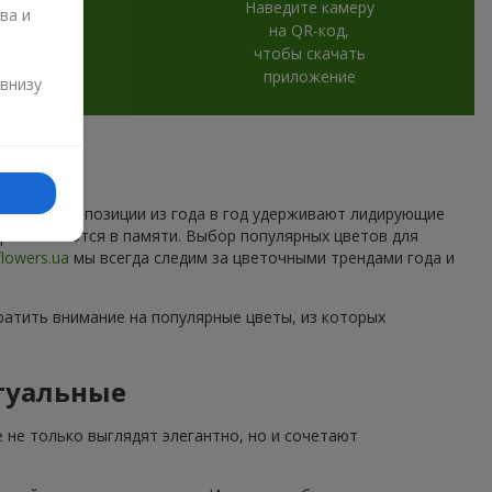
Наведите камеру
ва и
на QR-код,
чтобы скачать
и
приложение
 внизу
которые композиции из года в год удерживают лидирующие
торые остаются в памяти. Выбор популярных цветов для
flowers.ua
мы всегда следим за цветочными трендами года и
ратить внимание на популярные цветы, из которых
туальные
 не только выглядят элегантно, но и сочетают