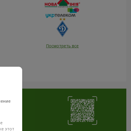
Посмотреть все
а
ление
ые
же этот