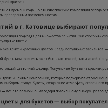
одной красоты.
ти от времени года, но эти классические композиции всегда ос
тим проверенным временем цветам.
ытий в г. Катовице выбирают попу
омпозиции подходят для множества событий. Они способны соз
пулярные цветы:
 без ярких и красочных цветов. Среди популярных вариантов — 
ий букет. Композиция может быть как нежной, так и яркой. Попу
настоящий цветочный шедевр. Популярные букеты из красных ро
а: яркие и нежные композиции, которые подчеркивают эмоциона
ным выбором станут букеты, создающие атмосферу сказочного пр
— всё это возможно благодаря правильному выбору цветов для
цветы для букетов — выбор покупате