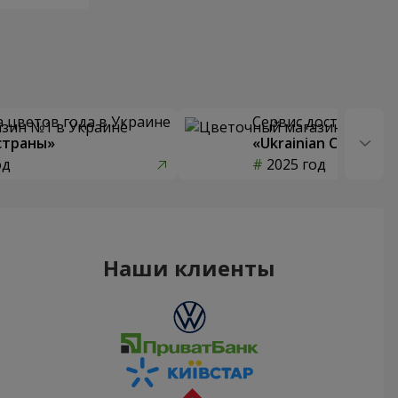
 цветов года в Украине
Сервис доставки цв
страны»
«Ukrainian Choice»
од
2025 год
Наши клиенты