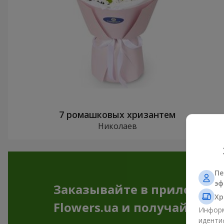
7 ромашковых хризантем
Николаев
Пе
эф
Заказывайте в приложен
Хр
Flowers.ua и получайте бо
Информ
иденти