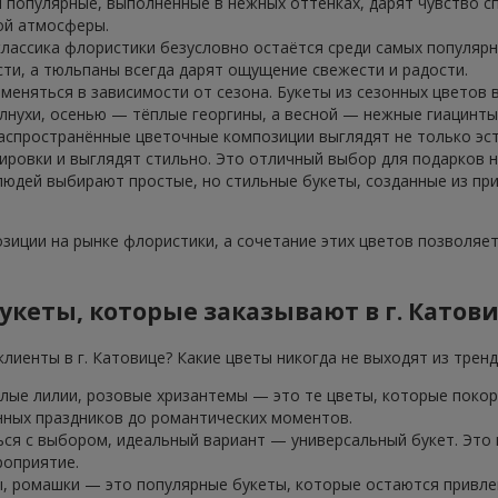
 популярные, выполненные в нежных оттенках, дарят чувство сп
ой атмосферы.
классика флористики безусловно остаётся среди самых популярн
ти, а тюльпаны всегда дарят ощущение свежести и радости.
 меняться в зависимости от сезона. Букеты из сезонных цветов
лнухи, осенью — тёплые георгины, а весной — нежные гиацинты
аспространённые цветочные композиции выглядят не только эст
ровки и выглядят стильно. Это отличный выбор для подарков н
 людей выбирают простые, но стильные букеты, созданные из пр
иции на рынке флористики, а сочетание этих цветов позволяе
кеты, которые заказывают в г. Катов
лиенты в г. Катовице? Какие цветы никогда не выходят из трен
елые лилии, розовые хризантемы — это те цветы, которые покор
нных праздников до романтических моментов.
ься с выбором, идеальный вариант — универсальный букет. Это
роприятие.
, ромашки — это популярные букеты, которые остаются привлек