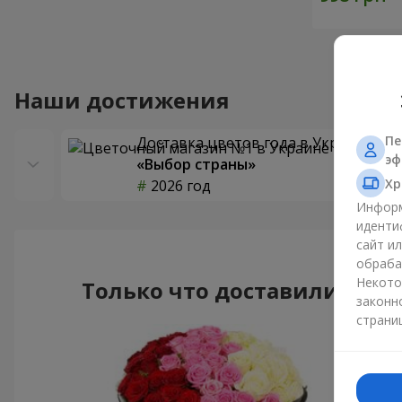
Наши достижения
Пе
Доставка цветов года в Украине
эф
«Выбор страны»
Хр
2026 год
Информ
иденти
сайт и
обраба
Некото
Только что доставили
законн
страни