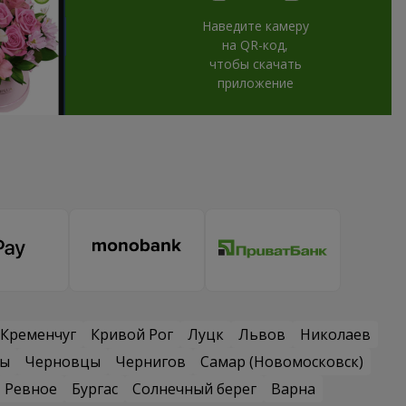
Наведите камеру
на QR-код,
чтобы скачать
приложение
Кременчуг
Кривой Рог
Луцк
Львов
Николаев
сы
Черновцы
Чернигов
Самар (Новомосковск)
Ревное
Бургас
Солнечный берег
Варна