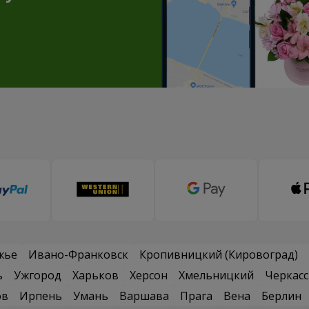
жье
Ивано-Франковск
Кропивницкий (Кировоград)
ь
Ужгород
Харьков
Херсон
Хмельницкий
Черкас
ов
Ирпень
Умань
Варшава
Прага
Вена
Берлин