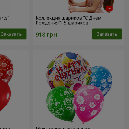
rts”
Коллекция шариков "С Днем
Рождения!"- 5 шариков
Заказать
Заказать
чками
Микс гелиевых шариков