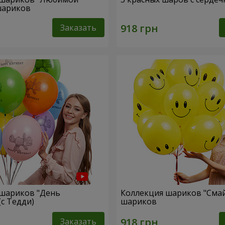
 шариков
Заказать
 шариков "День
Коллекция шариков "Смай
(с Тедди)
шариков
Заказать