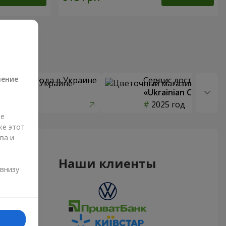
а
ление
 цветов года в Украине
Сервис доставки цв
страны»
«Ukrainian Choice»
од
2025 год
ые
же этот
ва и
и
Наши клиенты
 внизу