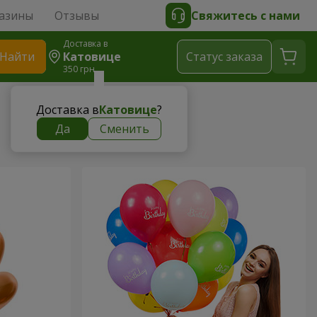
азины
Отзывы
Свяжитесь с нами
Доставка в
Найти
Катовице
Cтатус заказа
350 грн
Доставка в
Катовице
?
Да
Сменить