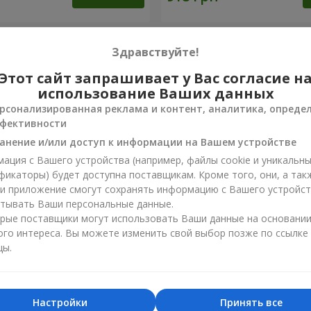
Здравствуйте!
Этот сайт запрашивает у Вас согласие н
использование Ваших данных
рсонализированная реклама и контент, аналитика, опреде
Лучший цветочный магазин
Доставка
фективности
«Ukrainian Business Award»
«Выбор 
анение и/или доступ к информации на Вашем устройстве
2026 год
2025 г
ация с Вашего устройства (например, файлы cookie и уникальн
фикаторы) будет доступна поставщикам. Кроме того, они, а так
ли приложение смогут сохранять информацию с Вашего устройст
тывать Ваши персональные данные.
рые поставщики могут использовать Ваши данные на основани
Фотогалерея
ого интереса. Вы можете изменить свой выбор позже по ссылке
цы.
Настройки
Принять все