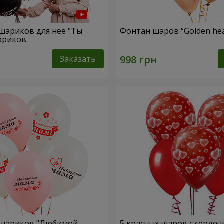
шариков для неё "Ты
Фонтан шаров “Golden hea
шариков
Заказать
 шариков "Любимой
5 красных шаров с серде