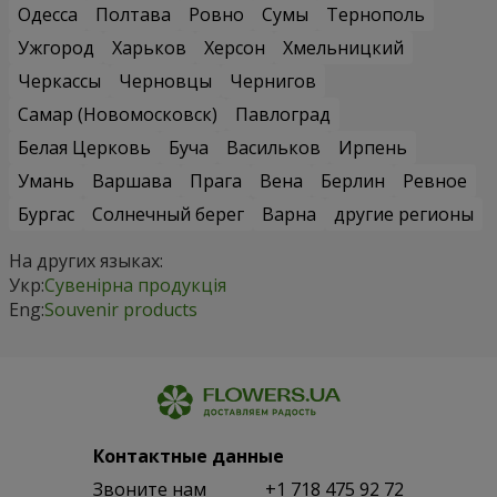
Одесса
Полтава
Ровно
Сумы
Тернополь
Ужгород
Харьков
Херсон
Хмельницкий
Черкассы
Черновцы
Чернигов
Самар (Новомосковск)
Павлоград
Белая Церковь
Буча
Васильков
Ирпень
Умань
Варшава
Прага
Вена
Берлин
Ревное
Бургас
Солнечный берег
Варна
другие регионы
На других языках:
Укр:
Сувенірна продукція
Eng:
Souvenir products
Контактные данные
Звоните нам
+1 718 475 92 72