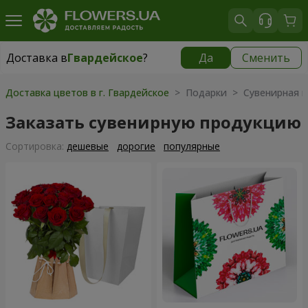
Доставка в
Гвардейское
?
Да
Сменить
Доставка в
Гвардейское
|
бесплатно
Доставка цветов в г. Гвардейское
> Подарки > Сувенирная п
Заказать сувенирную продукцию
Cортировка:
дешевые
дорогие
популярные