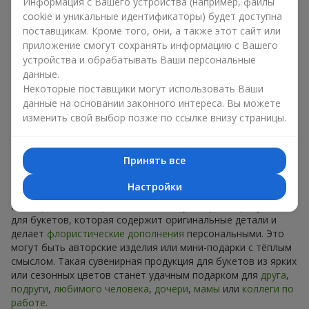
Сувениры к букетам на разные
Информация с Вашего устройства (например, файлы
cookie и уникальные идентификаторы) будет доступна
праздники
поставщикам. Кроме того, они, а также этот сайт или
приложение смогут сохранять информацию с Вашего
Праздник задаёт настроение, а сувенирная продукция для
устройства и обрабатывать Ваши персональные
букетов его подчёркивает. Именно поэтому сувениры к
данные.
цветам часто выбирают с учётом даты и события. В нашем
Некоторые поставщики могут использовать Ваши
ассортименте найдётся сувенирная продукция для букетов,
данные на основании законного интереса. Вы можете
которая подойдёт к любому празднику и может быть
изменить свой выбор позже по ссылке внизу страницы.
рассчитана на любой бюджет.
Сувенирная продукция к
Принять все
букетам на День рождения
Настройки
К
дню рождения
хорошо подходит сувенирная продукция
для букетов, которая содержит оригинальные детали и
делает
флористические дополнения
персональными. Это
могут быть авторские изделия или мини-подарки с тёплым
смыслом. Такая сувенирная продукция для букетов из ярких
или сезонных цветов станет удачным подарком для
друга
,
подруги
,
любимого человека
,
дочери
,
мамы
или
коллеги по
работе
.