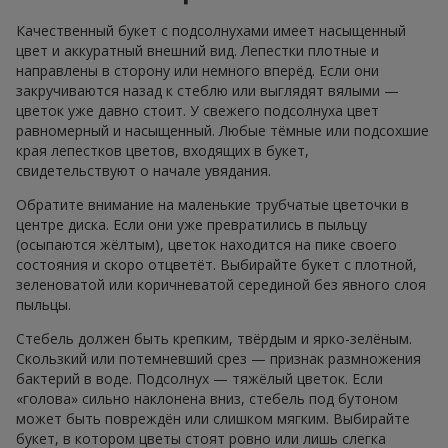
Качественный букет с подсолнухами имеет насыщенный
цвет и аккуратный внешний вид. Лепестки плотные и
направлены в сторону или немного вперёд. Если они
закручиваются назад к стеблю или выглядят вялыми —
цветок уже давно стоит. У свежего подсолнуха цвет
равномерный и насыщенный. Любые тёмные или подсохшие
края лепестков цветов, входящих в букет,
свидетельствуют о начале увядания.
Обратите внимание на маленькие трубчатые цветочки в
центре диска. Если они уже превратились в пыльцу
(осыпаются жёлтым), цветок находится на пике своего
состояния и скоро отцветёт. Выбирайте букет с плотной,
зеленоватой или коричневатой серединой без явного слоя
пыльцы.
Стебель должен быть крепким, твёрдым и ярко-зелёным.
Скользкий или потемневший срез — признак размножения
бактерий в воде. Подсолнух — тяжёлый цветок. Если
«голова» сильно наклонена вниз, стебель под бутоном
может быть повреждён или слишком мягким. Выбирайте
букет, в котором цветы стоят ровно или лишь слегка