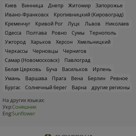
Киев
Винница
Днепр
Житомир
Запорожье
Ивано-Франковск
Кропивницкий (Кировоград)
Кременчуг
Кривой Рог
Луцк
Львов
Николаев
Одесса
Полтава
Ровно
Сумы
Тернополь
Ужгород
Харьков
Херсон
Хмельницкий
Черкассы
Черновцы
Чернигов
Самар (Новомосковск)
Павлоград
Белая Церковь
Буча
Васильков
Ирпень
Умань
Варшава
Прага
Вена
Берлин
Ревное
Бургас
Солнечный берег
Варна
другие регионы
На других языках:
Укр:
Соняшник
Eng:
Sunflower