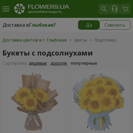
Доставка в
Глыбокая
?
Да
Сменить
Доставка в
Глыбокая
|
бесплатно
Доставка цветов в г. Глыбокая
> Цветы > Подсолнух
Букеты с подсолнухами
Cортировка:
дешевые
дорогие
популярные