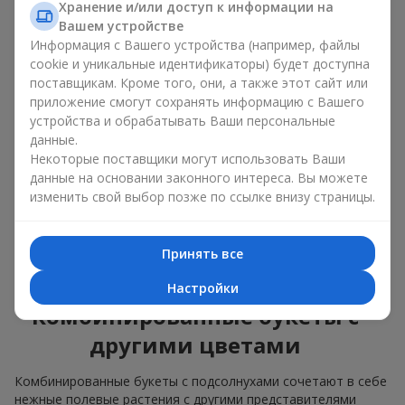
изящные сочетания с классическими розами;
Хранение и/или доступ к информации на
яркие букеты с побегами нежной зелени.
Вашем устройстве
Информация с Вашего устройства (например, файлы
Единственный нюанс: подсолнухи — сезонные цветы,
cookie и уникальные идентификаторы) будет доступна
доступные для продажи только в период цветения.
поставщикам. Кроме того, они, а также этот сайт или
приложение смогут сохранять информацию с Вашего
Классический букет с
устройства и обрабатывать Ваши персональные
подсолнухами
данные.
Некоторые поставщики могут использовать Ваши
данные на основании законного интереса. Вы можете
Классический букет с подсолнухами подчёркивает
изменить свой выбор позже по ссылке внизу страницы.
природную форму и цветовую гамму яркого цветка.
Крупные цветы и высокие стебли создают чёткий силуэт
композиции. Это универсальные летние композиции,
Принять все
которые подходят как для торжественных событий, так и
просто как приятный подарок на каждый день.
Настройки
Комбинированные букеты с
другими цветами
Комбинированные букеты с подсолнухами сочетают в себе
нежные полевые растения с другими представителями